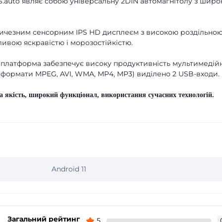
.auto являє собою універсальну 2DIN автомагнітолу з шир
ичезним сенсорним IPS HD дисплеєм з високою роздільно
ливою яскравістю і морозостійкістю.
 платформа забезпечує високу продуктивність мультимедій
(формати MPEG, AVI, WMA, MP4, MP3) виділено 2 USB-входи.
а якість, широкий функціонал, використання сучасних технологій.
Android 11
Загальний рейтинг
5