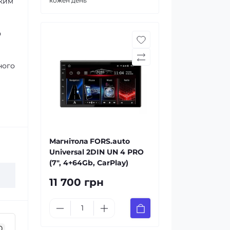
оким
кожен день
ю
ного
Магнітола FORS.auto
Universal 2DIN UN 4 PRO
(7", 4+64Gb, CarPlay)
11 700 грн
0