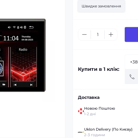
Швидке замовлення
Купити в 1 клік:
Доставка
Новою Поштою
1-2 дні
Uklon Delivery (По Києву)
2-3 години