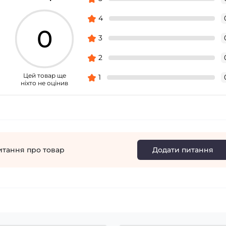
4
0
3
2
Цей товар ще
1
ніхто не оцінив
итання про товар
Додати питання