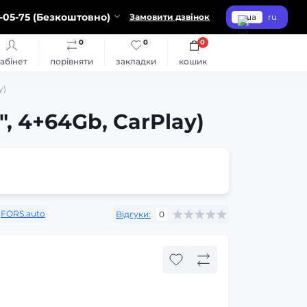
-05-75 (Безкоштовно)
Замовити дзвінок
ua
ru
0
0
0
абінет
порівняти
закладки
кошик
y)
, 4+64Gb, CarPlay)
FORS.auto
Відгуки:
0