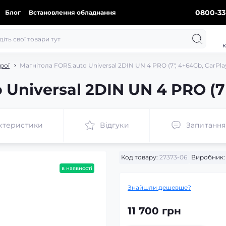
0800-33
Блог
Встановлення обладнання
к
рої
Магнітола FORS.auto Universal 2DIN UN 4 PRO (7", 4+64Gb, CarPla
Universal 2DIN UN 4 PRO (7"
ктеристики
Відгуки
Запитання
Код товару:
27373-06
Виробник:
в наявності
Знайшли дешевше?
11 700 грн