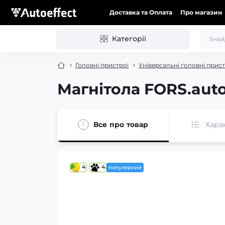
Доставка та Оплата
Про магазин
Категорії
Головні пристрої
Універсальні головні прист
Магнітола FORS.auto 
Все про товар
Хара
4
4
популярний