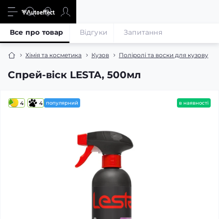
Все про товар
Відгуки
Запитання
Хімія та косметика
Кузов
Поліролі та воски для кузову
Спрей-віск LESTA, 500мл
4
4
популярний
в наявності