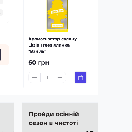
0
0
Ароматизатор салону
Little Trees ялинка
"Ваніль"
60 грн
Пройди осінній
сезон в чистоті