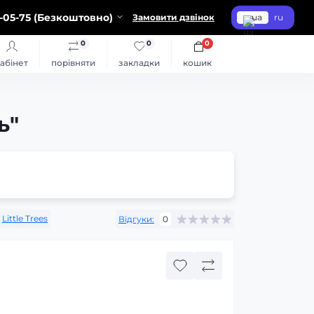
-05-75 (Безкоштовно)
Замовити дзвінок
ua
ru
0
0
0
абінет
порівняти
закладки
кошик
ь"
Little Trees
Відгуки:
0