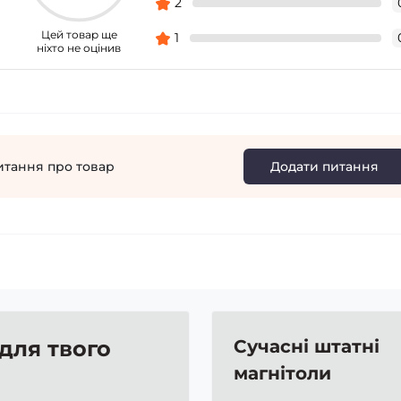
2
Цей товар ще
1
ніхто не оцінив
итання про товар
Додати питання
 для твого
Сучасні штатні
магнітоли