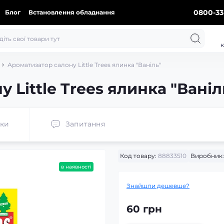
0800-33
Блог
Встановлення обладнання
к
Ароматизатор салону Little Trees ялинка "Ваніль"
 Little Trees ялинка "Ваніл
уки
Запитання
Код товару:
88833510
Виробник:
в наявності
Знайшли дешевше?
60 грн