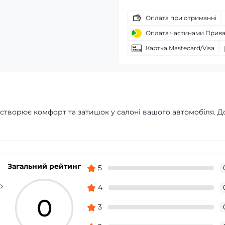
Оплата при отриманні
Оплата частинами Прив
Картка Mastecard/Visa
 створює комфорт та затишок у салоні вашого автомобіля. Д
Загальний рейтинг
5
р
4
0
3