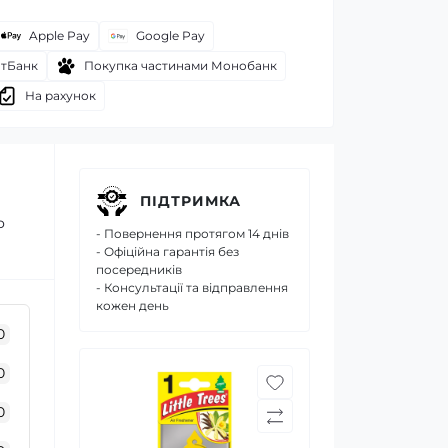
Apple Pay
Google Pay
атБанк
Покупка частинами Монобанк
На рахунок
ПІДТРИМКА
о
- Повернення протягом 14 днів
- Офіційна гарантія без
посередників
- Консультації та відправлення
кожен день
0
0
0