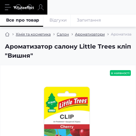
Все про товар
Відгуки
Запитання
Хімія та косметика
Салон
Ароматизатори
Ароматизатор
Ароматизатор салону Little Trees кліп
"Вишня"
в наявності