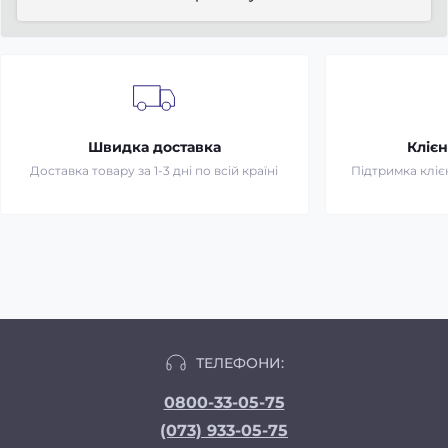
Швидка доставка
Клієн
Доставка товару за 1-3 дні по всій країні
Підтримка клієн
ТЕЛЕФОНИ:
0800-33-05-75
(073) 933-05-75