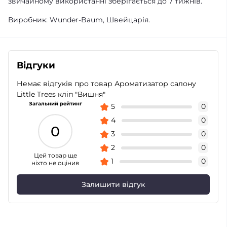
звичайному використанні зберігається до 7 тижнів.
Виробник: Wunder-Baum, Швейцарія.
Відгуки
Немає відгуків про товар Ароматизатор салону
Little Trees кліп "Вишня"
Загальний рейтинг
5
0
4
0
0
3
0
2
0
Цей товар ще
1
0
ніхто не оцінив
Залишити відгук