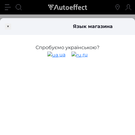
Блог
7 признаков того, что вам нужна новая акустика в ав
×
Язык магазина
7 признаков того, что вам нужна
новая акустика в автомобиль
Спробуємо українською?
ua
ru