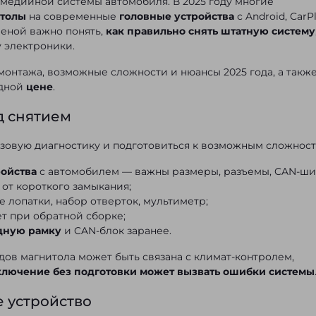
имедийной системы автомобиля. В 2025 году многие
итолы
на современные
головные устройства
с Android, CarPl
еной важно понять,
как правильно снять штатную систему
 электроники.
монтажа, возможные сложности и нюансы 2025 года, а такж
одной
цене
.
д снятием
зовую диагностику и подготовиться к возможным сложност
ройства
с автомобилем — важны размеры, разъемы, CAN-ши
от короткого замыкания;
 лопатки, набор отверток, мультиметр;
т при обратной сборке;
дную рамку
и CAN-блок заранее.
дов магнитола может быть связана с климат-контролем,
ключение без подготовки может вызвать ошибки системы
 устройство