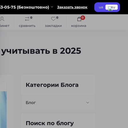
3-05-75 (Безкоштовно)
Заказать звонок
ua
ru
0
0
0
бинет
сравнить
закладки
корзина
 учитывать в 2025
Категории Блога
Блог
Замена ламп
Поиск по блогу