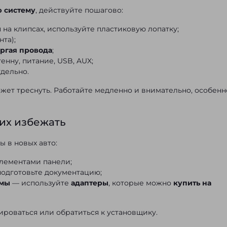
ю систему
, действуйте пошагово:
на клипсах, используйте пластиковую лопатку;
та);
ергая провода
;
енну, питание, USB, AUX;
тдельно.
жет треснуть. Работайте медленно и внимательно, особенн
их избежать
 в новых авто:
элементами панели;
одготовьте документацию;
емы
— используйте
адаптеры
, которые можно
купить на
ироваться или обратиться к установщику.