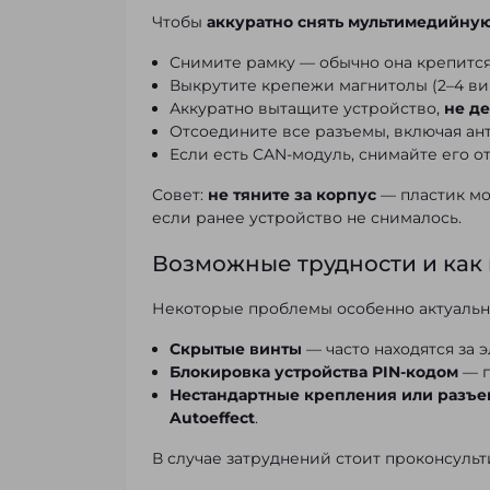
Чтобы
аккуратно снять мультимедийну
Снимите рамку — обычно она крепится 
Выкрутите крепежи магнитолы (2–4 вин
Аккуратно вытащите устройство,
не д
Отсоедините все разъемы, включая ант
Если есть CAN-модуль, снимайте его о
Совет:
не тяните за корпус
— пластик мо
если ранее устройство не снималось.
Возможные трудности и как 
Некоторые проблемы особенно актуальны
Скрытые винты
— часто находятся за 
Блокировка устройства PIN-кодом
— п
Нестандартные крепления или разъ
Autoeffect
.
В случае затруднений стоит проконсульт