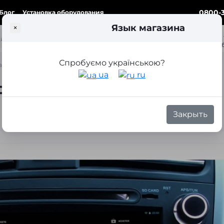
0800-3
Блог
Установка оборудования
Язык магазина
×
ка
Спробуємо українською?
вто: что учитывать в 2025 году
ua
ru
е устройство для авто: что
Закрыть