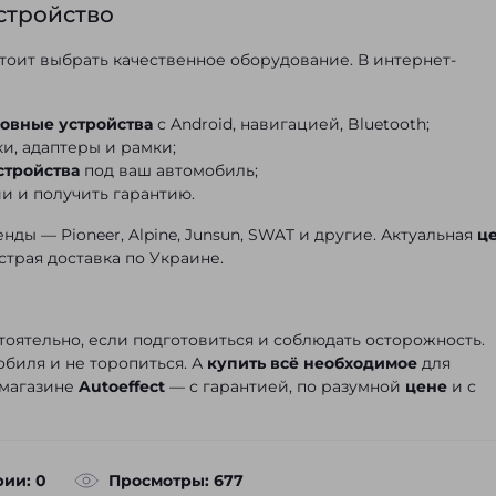
стройство
тоит выбрать качественное оборудование. В интернет-
ловные устройства
с Android, навигацией, Bluetooth;
ки, адаптеры и рамки;
стройства
под ваш автомобиль;
и и получить гарантию.
ды — Pioneer, Alpine, Junsun, SWAT и другие. Актуальная
ц
страя доставка по Украине.
оятельно, если подготовиться и соблюдать осторожность.
биля и не торопиться. А
купить всё необходимое
для
 магазине
Autoeffect
— с гарантией, по разумной
цене
и с
ии: 0
Просмотры: 677