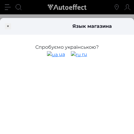
Блог
Почему нужно выбрать динамики UAudio Malva M6?
×
Язык магазина
Почему нужно выбрать динамики
UAudio Malva M6?
Спробуємо українською?
ua
ru