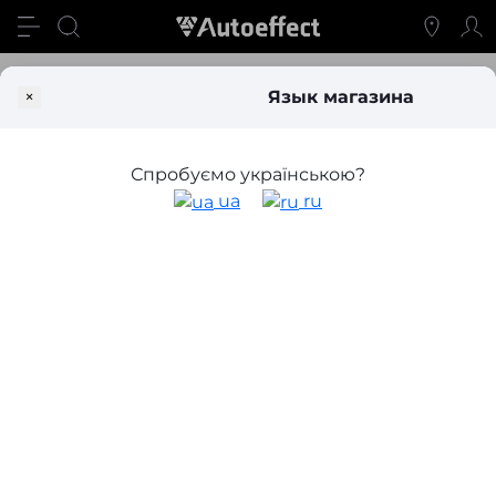
Блог
Цоколь ламп Hyundai Tucson (2003-2009 годы)
×
Язык магазина
Цоколь ламп Hyundai Tucson (2003-
2009 годы)
Спробуємо українською?
ua
ru