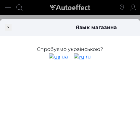
Блог
Цоколь ламп Volkswagen Golf MK7 (Без линз)
×
Язык магазина
Цоколь ламп Volkswagen Golf MK7
(Без линз)
Спробуємо українською?
ua
ru