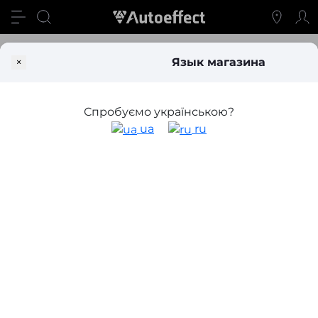
Блог
Цоколь ламп VW Passat B7 USA EUR 2010-2014 годов в
×
Язык магазина
Цоколь ламп VW Passat B7 USA EUR
2010-2014 годов выпуска
Спробуємо українською?
ua
ru