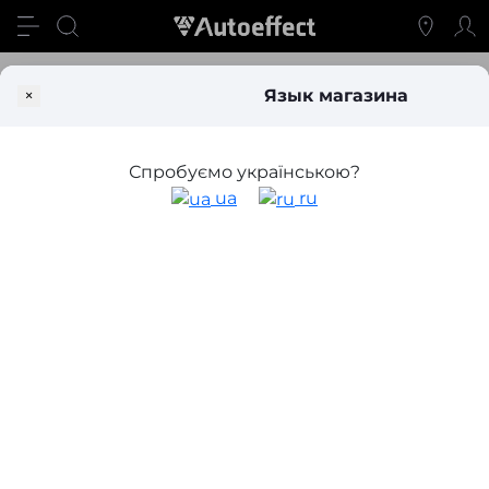
Доставка и оплата
×
Язык магазина
Доставка и оплата в интернет-
магазине Autoeffect
Спробуємо українською?
ua
ru
Оформляя заказ в интернет-магазине Автоэффект Вы
можете выбрать следующий вид доставки:
Новой почтой по Украине и Киеву
Если Вы оформляете заказ до 18:00 и товар есть, мы
отправляем в тот же день. Когда заказ на сумму
2500
грн
и выше, доставку мы оплачиваем (именно
стоимость доставки Новой почтой в Вашу сторону).
Отправка заказов происходит из основного состава в
Киеве и дополнительного в г. Черкассы.