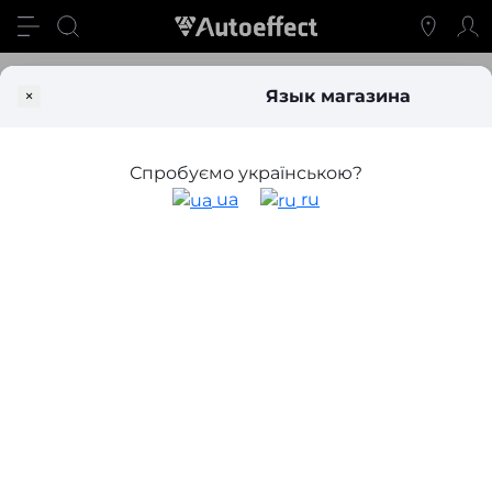
Производитель
GAS
×
Язык магазина
GAS
Спробуємо українською?
Категории GAS
ua
ru
Фильтр