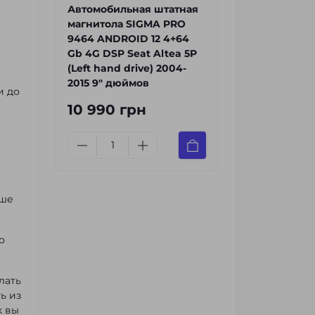
Автомобильная штатная
магнитола SIGMA PRO
9464 ANDROID 12 4+64
Gb 4G DSP Seat Altea 5P
(Left hand drive) 2004-
2015 9" дюймов
и до
10 990 грн
чше
о
лать
ь из
к вы