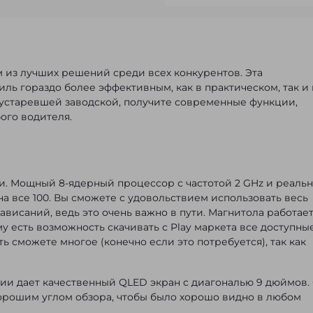
м из лучших решений среди всех конкурентов. Эта
ль гораздо более эффективным, как в практическом, так и 
 устаревшей заводской, получите современные функции,
ого водителя.
ти. Мощный 8-ядерный процессор с частотой 2 GHz и реаль
а все 100. Вы сможете с удовольствием использовать весь
висаний, ведь это очень важно в пути. Магнитола работает
у есть возможность скачивать с Play маркета все доступны
ь сможете многое (конечно если это потребуется), так как
ии дает качественный QLED экран с диагональю 9 дюймов.
орошим углом обзора, чтобы было хорошо видно в любом