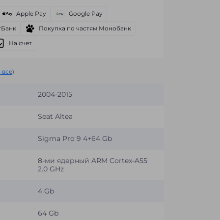
Apple Pay
Google Pay
тБанк
Покупка по частям Монобанк
На счет
 все)
2004-2015
Seat Altea
Sigma Pro 9 4+64 Gb
8-ми ядерный ARM Cortex-A55
2.0 GHz
4 Gb
64 Gb