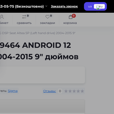
3-05-75 (Безкоштовно)
Заказать звонок
ua
ru
0
0
0
бинет
сравнить
закладки
корзина
P Seat Altea 5P (Left hand drive) 2004-2015 9"
9464 ANDROID 12
2004-2015 9" дюймов
ель:
Sigma
Отзывы:
0