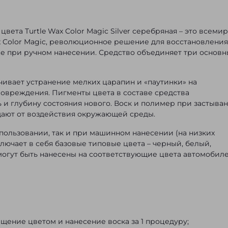
вета Turtle Wax Color Magic Silver серебряная – это всеми
x Color Magic, революционное решение для восстановления
е при ручном нанесении. Средство объединяет три основ
ивает устранение мелких царапин и «паутинки» на
повреждения. Пигменты цвета в составе средства
 и глубину состояния нового. Воск и полимер при застыва
ают от воздействия окружающей среды.
пользовании, так и при машинном нанесении (на низких
ключает в себя базовые типовые цвета – черный, белый,
могут быть нанесены на соответствующие цвета автомобил
сыщение цветом и нанесение воска за 1 процедуру;