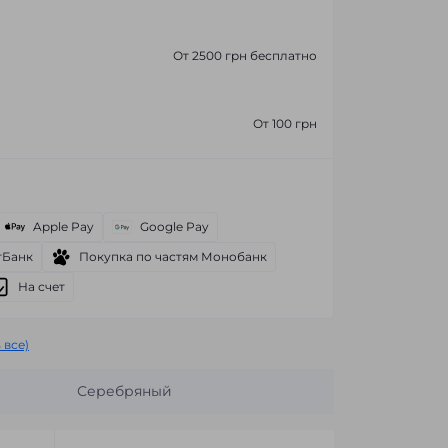
От 2500 грн бесплатно
От 100 грн
Apple Pay
Google Pay
тБанк
Покупка по частям Монобанк
На счет
 все)
Серебряный