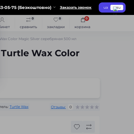
3-05-75 (Безкоштовно)
Заказать звонок
ua
ru
0
0
0
бинет
сравнить
закладки
корзина
ax Color Magic Silver серебряная 500 мл
Turtle Wax Color
ель:
Turtle Wax
Отзывы:
0