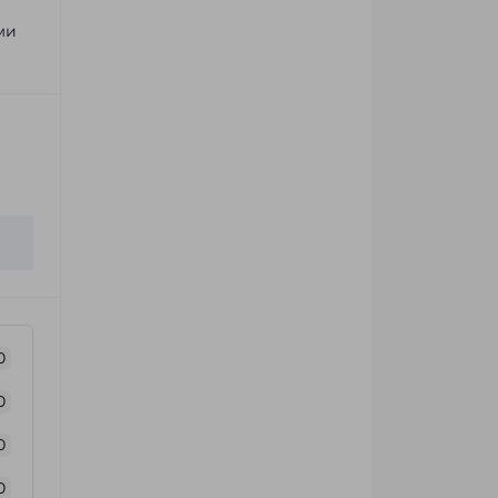
ми
0
0
0
0