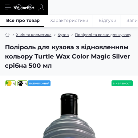
Все про товар
Характеристики
Відгуки
Запи
Хімія та косметика
Кузов
Поліролі та воски для кузову
Поліроль для кузова з відновленням
кольору Turtle Wax Color Magic Silver
срібна 500 мл
4
4
популярний
в наявності