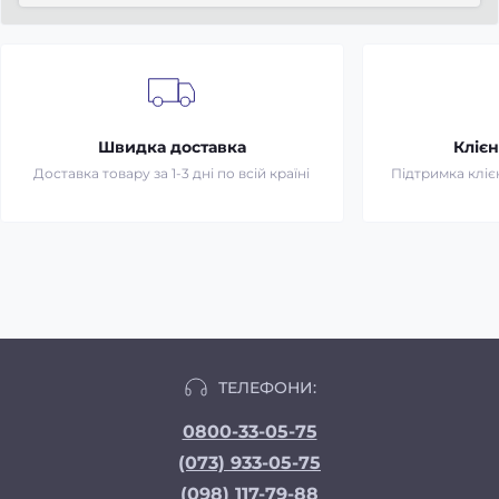
Швидка доставка
Клієн
Доставка товару за 1-3 дні по всій країні
Підтримка клієн
ТЕЛЕФОНИ:
0800-33-05-75
(073) 933-05-75
(098) 117-79-88