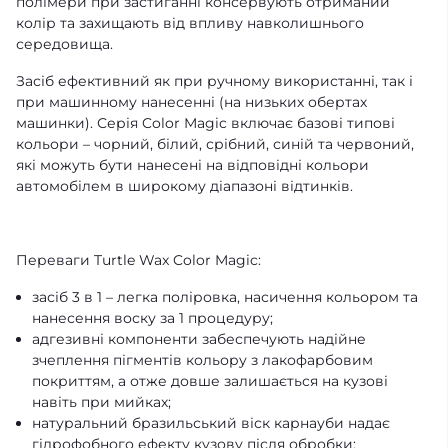
полімери при застиганні консервують отриманий
колір та захищають від впливу навколишнього
середовища.
Засіб ефективний як при ручному використанні, так і
при машинному нанесенні (на низьких обертах
машинки). Серія Color Magic включає базові типові
кольори – чорний, білий, срібний, синій та червоний,
які можуть бути нанесені на відповідні кольори
автомобілем в широкому діапазоні відтинків.
Переваги Turtle Wax Color Magic:
засіб 3 в 1 – легка поліровка, насичення кольором та
нанесення воску за 1 процедуру;
адгезивні компоненти забеспечують надійне
зчеплення пігментів кольору з лакофарбовим
покриттям, а отже довше залишається на кузові
навіть при мийках;
натуральний бразильський віск карнауби надає
гідрофобного ефекту кузову після обробки;