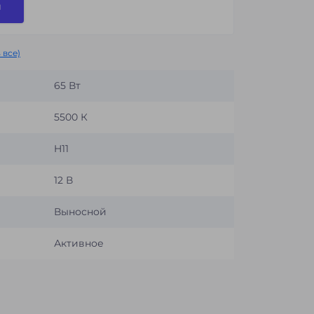
и
 все)
65 Вт
5500 К
H11
12 В
Выносной
Активное