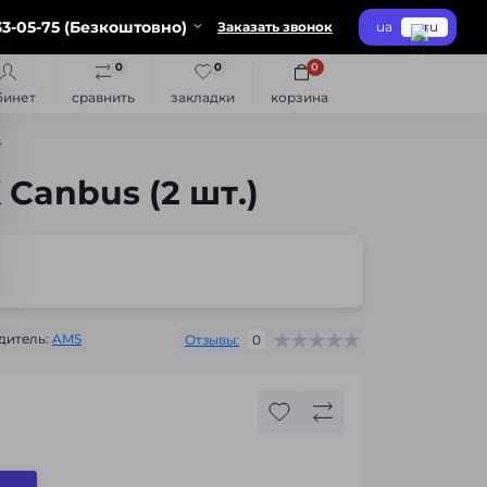
3-05-75 (Безкоштовно)
Заказать звонок
ua
ru
0
0
0
бинет
сравнить
закладки
корзина
s
Canbus (2 шт.)
дитель:
AMS
Отзывы:
0