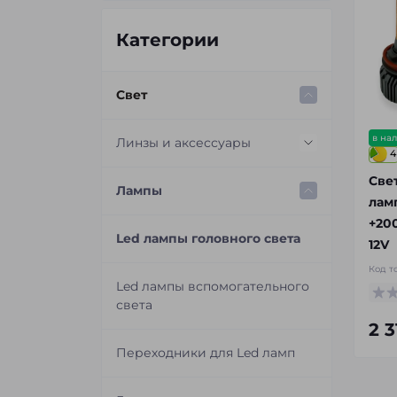
Категории
Свет
в на
Линзы и аксессуары
4
Све
Светодиодные Bi-Led линзы
Лампы
лам
+20
Ксеноновые линзы
Led лампы головного света
12V
Код т
Переходные рамки для
Led лампы вспомогательного
замены линз
света
2 3
Маски для линз
Переходники для Led ламп