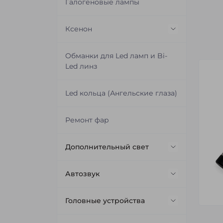
Герметик для фар
Галогеновые лампы
Модули имитирования ламп
Ксенон
и шторок линз
Ксеноновые лампы
Обманки для Led ламп и Bi-
Проводка для подключения
Led линз
линз
Блоки розжига
Led кольца (Ангельские глаза)
Штатные блоки розжига
Ремонт фар
Дополнительный свет
Светодиодные балки (Led Bar)
Автозвук
Дополнительные Led фары и
Акустика
Головные устройства
DRL