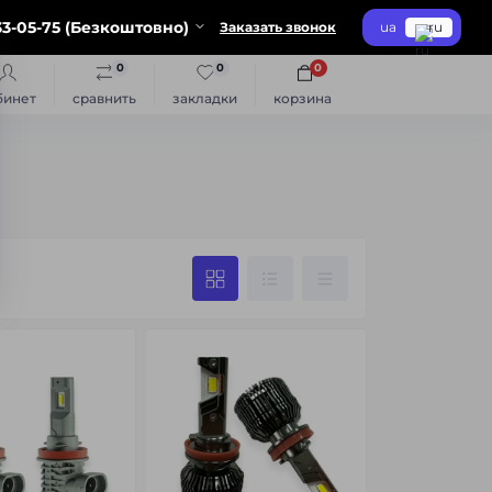
3-05-75 (Безкоштовно)
Заказать звонок
ua
ru
0
0
0
бинет
сравнить
закладки
корзина