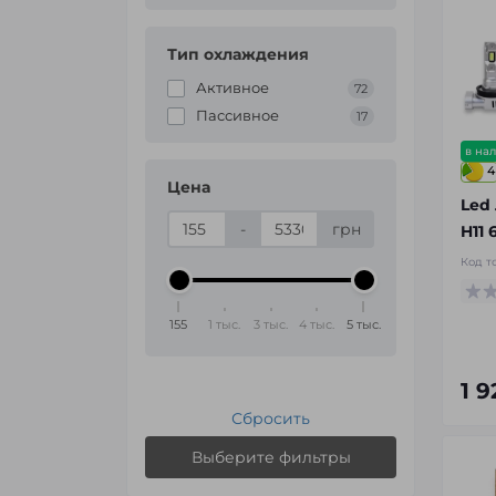
Тип охлаждения
Активное
72
Пассивное
17
в на
4
Цена
Led
-
грн
H11
Код т
155
1 тыс.
3 тыс.
4 тыс.
5 тыс.
1 
Сбросить
Выберите фильтры