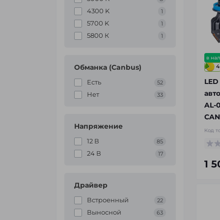
4300 K
1
5700 K
1
5800 К
1
в на
Обманка (Canbus)
4
LED
Есть
52
авто
Нет
33
AL-0
CAN
Напряжение
Код т
12 В
85
24 В
17
1 
Драйвер
Встроенный
22
Выносной
63