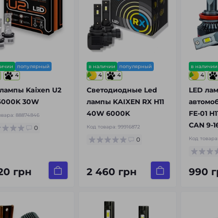
личии
популярный
в наличии
популярный
в наличии
4
4
4
4
 лампы Kaixen U2
Светодиодные Led
LED ла
 6000K 30W
лампы KAIXEN RX H11
автомоб
40W 6000K
FE-01 H
овара:
88874846
CAN 9-16
Код товара:
99916872
0
Код товара
0
920 грн
2 460 грн
990 г