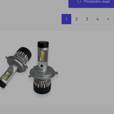
Показать еще
1
2
3
4
>