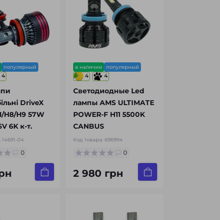
популярный
в наличии
популярный
4
4
4
мпи
Светодиодные Led
ільні DriveX
лампы AMS ULTIMATE
11/H8/H9 57W
POWER-F H11 5500K
V 6K к-т.
CANBUS
:
14691-04
Код товара:
696994
0
0
рн
2 980 грн