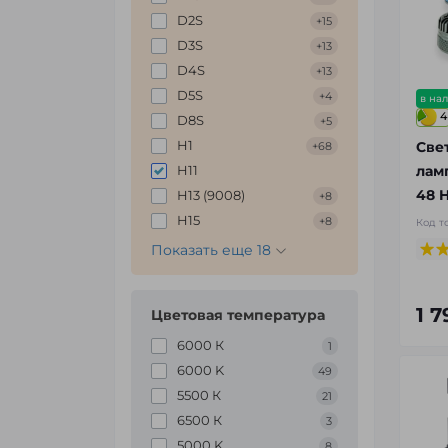
D2S
+15
D3S
+13
D4S
+13
D5S
+4
в на
4
D8S
+5
H1
Све
+68
H11
лам
48 
H13 (9008)
+8
H15
+8
Код т
Показать еще 18
1 
Цветовая температура
6000 К
1
6000 K
49
5500 К
21
6500 К
3
5000 K
8