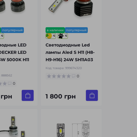
популярный
в наличии
популярный
4
4
4
иодные LED
Светодиодные Led
DECKER LED
лампы Aled S H11 (H8-
5W 5000K H11
H9-H16) 24W SH11A03
Код товара:
999674320
:
888562
0
0
 грн
1 800 грн