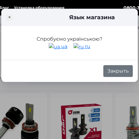
0800-3
Блог
Установка оборудования
Язык магазина
×
ка
Спробуємо українською?
Лед лампы H11
ua
ru
Закрыть
тировка: