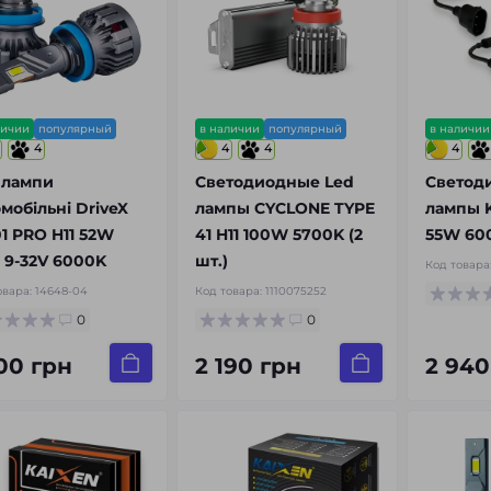
личии
популярный
в наличии
популярный
в наличии
4
4
4
4
 лампи
Светодиодные Led
Светод
мобільні DriveX
лампы CYCLONE TYPE
лампы K
1 PRO H11 52W
41 H11 100W 5700K (2
55W 60
 9-32V 6000K
шт.)
Код товара
овара:
14648-04
Код товара:
1110075252
0
0
500 грн
2 190 грн
2 940