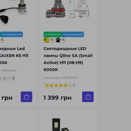
популярный
в наличии
популярный
4
4
4
иодные Led
Светодиодные LED
AIXEN K5 H11
лампы Qline SA (Small
00K
Active) H11 (H8-H9)
6000K
:
999724916
Код товара:
9996743112
0
1
 грн
1 399 грн