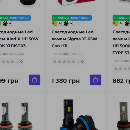
личии
популярный
в наличии
популярный
в наличии
4
4
4
4
тодиодные Led
Светодиодные Led
Светод
пы Aled X H11 50W
лампы Sigma X1 65W
лампы 
0K XH11STR3
Can H11
H11 500
TYPE 33
овара:
999643611
Код товара:
17237-05
Код товара
0
0
99 грн
1 380 грн
882 г