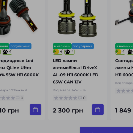
личии
популярный
в наличии
популярный
в наличии
4
4
4
4
тодиодные Led
LED лампи
Светод
пы QLine Ultra
автомобільні DriveX
лампы M
0% 55W H11 6000K
AL-09 H11 6000K LED
H11 600
65W CAN 12V
Код товара
овара:
9996743431
Код товара:
14525-04
0
0
10 грн
2 300 грн
1 849