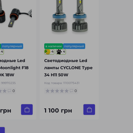
популярный
в наличии
популярный
4
4
4
иодные Led
Светодиодные Led
oonlight F18
лампы CYCLONE Type
0K 18W
34 H11 50W
:
99970235
Код товара:
1110075431
0
0
 грн
1 100 грн