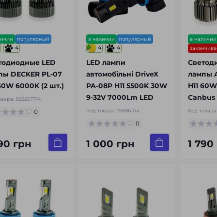
личии
популярный
в наличии
популярный
в наличии
4
4
4
заканчива
тодиодные LED
LED лампи
Светод
пы DECKER PL-07
автомобільні DriveX
лампы A
60W 6000K (2 шт.)
PA-08P H11 5500K 30W
H11 60W
9-32V 7000Lm LED
Canbus
овара:
888857714
Код товара:
15686-04
Код товара
0
0
790 грн
1 000 грн
1 790