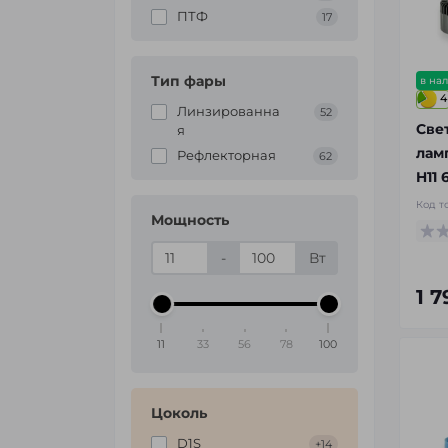
ПТФ
17
Тип фары
в на
4
Линзированна
52
Све
я
лам
Рефлекторная
62
H11 
Код т
Мощность
-
Вт
1 
11
33
56
78
100
Цоколь
D1S
+14