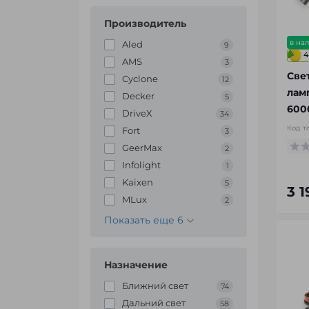
Производитель
в на
Aled
9
4
AMS
3
Све
Cyclone
12
лам
Decker
5
600
DriveX
34
Код т
Fort
3
GeerMax
2
Infolight
1
Kaixen
5
3 1
MLux
2
Показать еще 6
Назначение
Ближний свет
74
Дальний свет
58