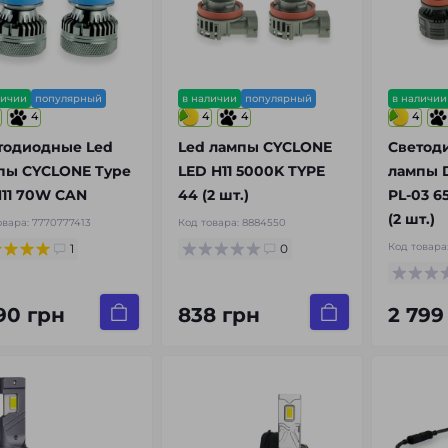
личии
популярный
в наличии
популярный
в наличии
4
4
4
4
тодиодные Led
Led лампы CYCLONE
Светод
пы CYCLONE Type
LED H11 5000K TYPE
лампы 
H11 70W CAN
44 (2 шт.)
PL-03 6
(2 шт.)
овара:
7770777413
Код товара:
8884550
Код товара
1
0
790 грн
838 грн
2 799