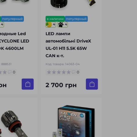
популярный
в наличии
популярный
4
4
4
иодные Led
LED лампи
CYCLONE LED
автомобільні DriveX
0K 4600LM
UL-01 H11 5.5K 65W
CAN к-т.
:
888531
Код товара:
14063-04
0
0
рн
2 700 грн