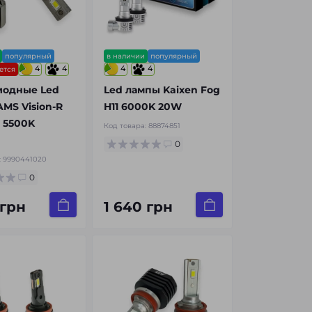
популярный
в наличии
популярный
4
4
4
4
ется
иодные Led
Led лампы Kaixen Fog
MS Vision-R
H11 6000K 20W
 5500K
Код товара:
88874851
0
:
9990441020
0
 грн
1 640 грн