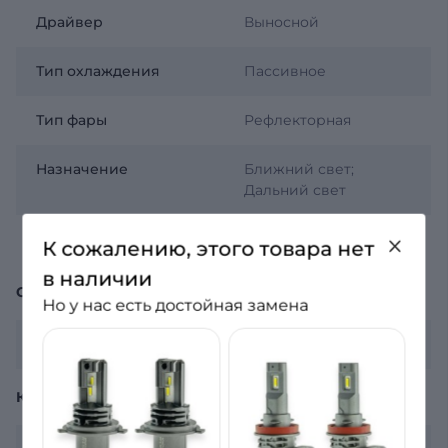
Драйвер
Выносной
Тип охлаждения
Пассивное
Тип фары
Рефлекторная
Назначение
Ближний свет;
Дальний свет
Обманка (Canbus)
Нет
К сожалению, этого товара нет
в наличии
ОБЩЕЕ
Но у нас есть достойная замена
Гарантия
12 месяцев
КОМПЛЕКТАЦИЯ