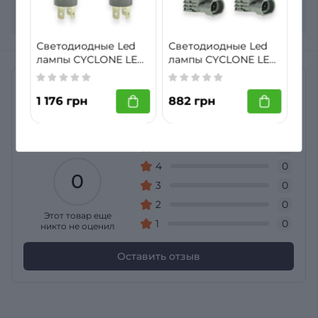
Комплектация
2 лампы, гарантийный
лист
Светодиодные Led
Светодиодные Led
лампы CYCLONE LED
лампы CYCLONE LED
H4 5000K 4600LM
H11 5000K 4600LM
TYPE 33
TYPE 33
Отзывы
1 176 грн
882 грн
Нет отзывов о товаре Светодиодные Led лампы
CYCLONE LED H4 30W 6000K TYPE 36
Общий рейтинг
5
0
4
0
0
3
0
2
0
Этот товар еще
1
0
никто не оценил
Оставить отзыв