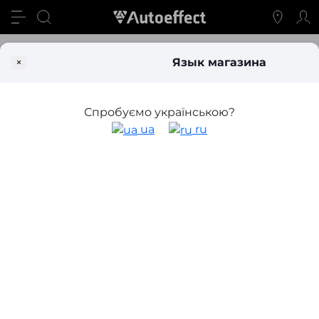
Свет
Лампы
Led лампы головного света
Лед лампы cyc
×
Язык магазина
Лед лампы cyclone
Спробуємо українською?
Фильтр
ua
ru