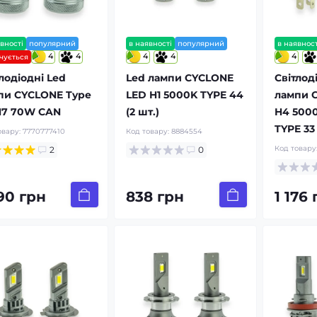
вності
популярний
в наявності
популярний
в наявност
4
4
4
4
4
нчується
лодіодні Led
Led лампи CYCLONE
Світлод
пи CYCLONE Type
LED H1 5000K TYPE 44
лампи 
H7 70W CAN
(2 шт.)
H4 500
TYPE 33
овару:
7770777410
Код товару:
8884554
Код товару
2
0
790 грн
838 грн
1 176