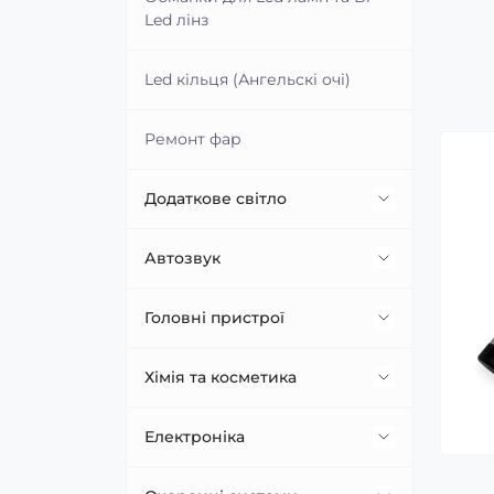
Led лінз
Проводка для підключення
Блоки розпалу
лінз
Led кільця (Ангельскі очі)
Штатні блоки розпалу
Ремонт фар
Додаткове світло
Світлодіодні Балки (Led Bar)
Автозвук
Додаткові Led фари та DRL
Акустика
Головні пристрої
Підключення додаткового
Сабвуфери
Штатні головні пристрої
Хімія та косметика
світла
Підсилювачі звуку
Бездротовий CarPlay
Скло
Електроніка
AndroidAuto