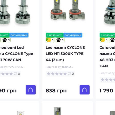
вності
популярний
в наявності
популярний
в наявност
4
4
4
4
лодіодні Led
Led лампи CYCLONE
Світлод
пи CYCLONE Type
LED H11 5000K TYPE
лампи 
H1 70W CAN
44 (2 шт.)
48 HB3 
CAN
овару:
7770777412
Код товару:
8884550
Код товару
0
0
790 грн
838 грн
1 790