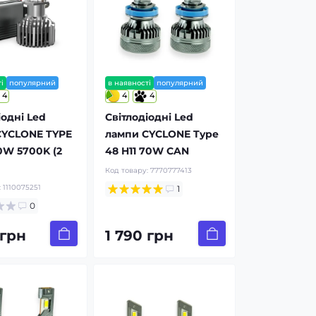
і
популярний
в наявності
популярний
4
4
4
іодні Led
Світлодіодні Led
CYCLONE TYPE
лампи CYCLONE Type
00W 5700K (2
48 H11 70W CAN
Код товару:
7770777413
:
1110075251
1
0
 грн
1 790 грн