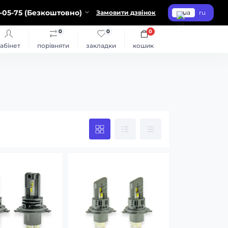
-05-75 (Безкоштовно)
Замовити дзвінок
ua
ru
0
0
0
абінет
порівняти
закладки
кошик