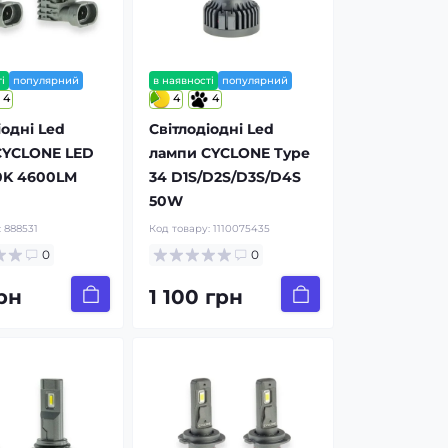
і
популярний
в наявності
популярний
4
4
4
іодні Led
Світлодіодні Led
CYCLONE LED
лампи CYCLONE Type
0K 4600LM
34 D1S/D2S/D3S/D4S
50W
:
888531
Код товару:
1110075435
0
0
рн
1 100 грн