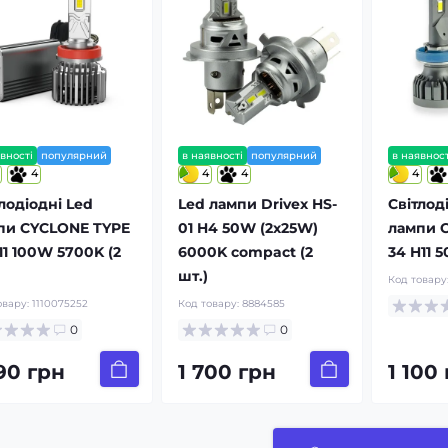
вності
популярний
в наявності
популярний
в наявност
4
4
4
4
лодіодні Led
Led лампи Drivex HS-
Світлод
пи CYCLONE TYPE
01 H4 50W (2x25W)
лампи 
11 100W 5700K (2
6000K compact (2
34 H11 
шт.)
Код товару
овару:
1110075252
Код товару:
8884585
0
0
190 грн
1 700 грн
1 100