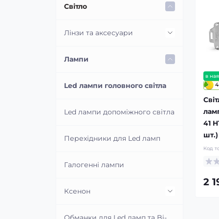
Світло
Лінзи та аксесуари
Світлодіодні Bi-Led лінзи
Лампи
в ная
4
Ксенонові лінзи
Led лампи головного світла
Світ
лам
Перехідні рамки для заміни
Led лампи допоміжного світла
лінз
41 H
шт.)
Перехідники для Led ламп
Маски для лінз
Код т
Галогенні лампи
Герметик для фар
2 
Ксенон
Модулі імітування ламп та
шторок лінз
Ксенонові лампи
Обманки для Led ламп та Bi-