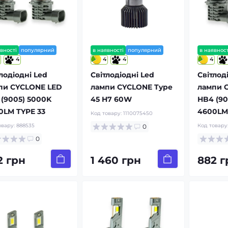
вності
популярний
в наявності
популярний
в наявност
4
4
4
4
лодіодні Led
Світлодіодні Led
Світлод
пи CYCLONE LED
лампи CYCLONE Type
лампи 
 (9005) 5000K
45 H7 60W
HB4 (90
0LM TYPE 33
4600LM 
Код товару:
1110075450
овару:
888535
Код товару
0
0
2 грн
1 460 грн
882 г