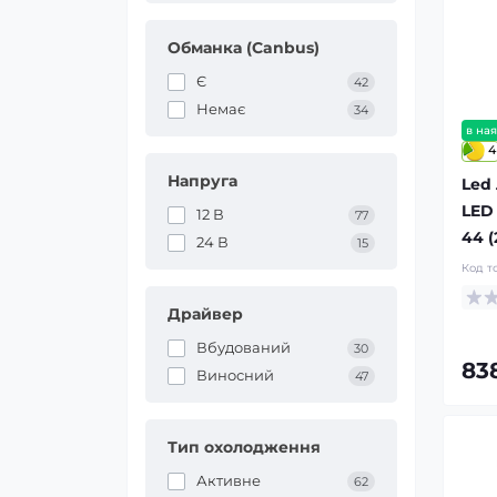
Обманка (Canbus)
Є
42
Немає
34
в ная
4
Напруга
Led
LED
12 В
77
44 (
24 В
15
Код т
Драйвер
Вбудований
30
83
Виносний
47
Тип охолодження
Активне
62