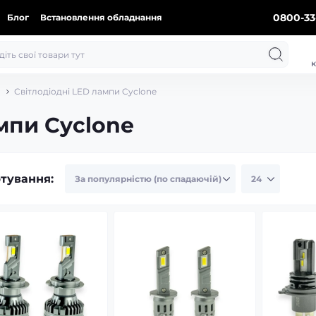
0800-33
Блог
Встановлення обладнання
к
Світлодіодні LED лампи Cyclone
мпи Cyclone
тування: