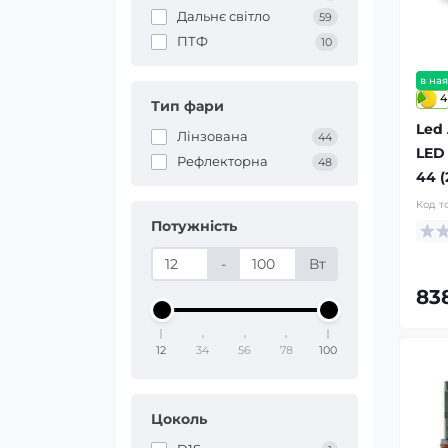
Дальнє світло
59
ПТФ
10
в ная
4
Тип фари
Led
Лінзована
44
LED
Рефлекторна
48
44 (
Код т
Потужність
-
Вт
83
12
34
56
78
100
Цоколь