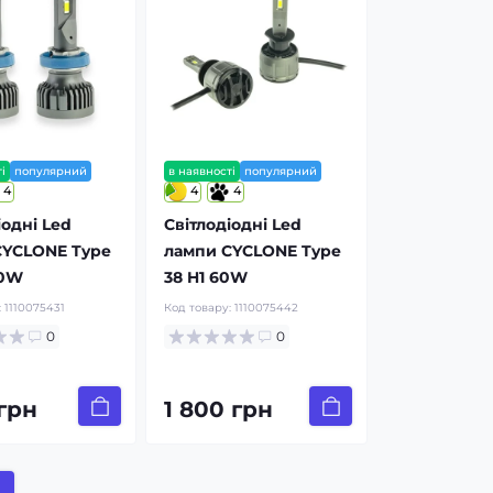
і
популярний
в наявності
популярний
4
4
4
іодні Led
Світлодіодні Led
CYCLONE Type
лампи CYCLONE Type
50W
38 H1 60W
:
1110075431
Код товару:
1110075442
0
0
 грн
1 800 грн