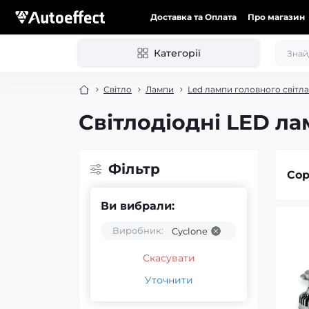
Доставка та Оплата
Про магазин
Категорії
Світло
Лампи
Led лампи головного світла
Світлодіодні LED ла
Фільтр
Сор
Ви вибрали:
Виробник:
Cyclone
Скасувати
Уточнити