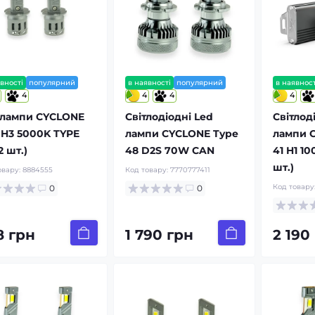
вності
популярний
в наявності
популярний
в наявност
4
4
4
4
 лампи CYCLONE
Світлодіодні Led
Світлод
 H3 5000K TYPE
лампи CYCLONE Type
лампи 
2 шт.)
48 D2S 70W CAN
41 H1 1
шт.)
овару:
8884555
Код товару:
7770777411
Код товару
0
0
8 грн
1 790 грн
2 190