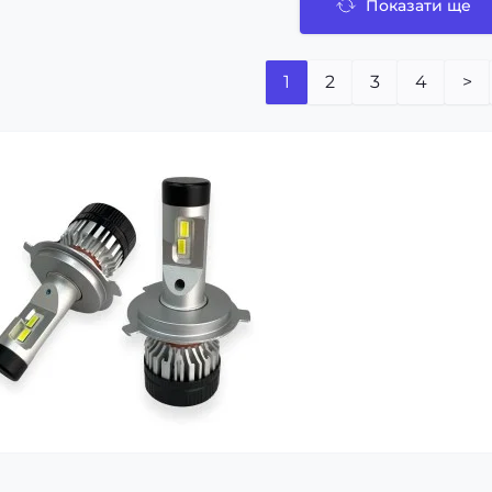
Показати ще
1
2
3
4
>