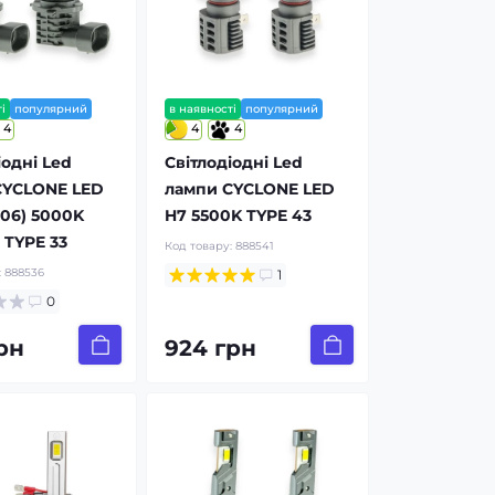
і
популярний
в наявності
популярний
4
4
4
іодні Led
Світлодіодні Led
CYCLONE LED
лампи CYCLONE LED
06) 5000K
H7 5500K TYPE 43
TYPE 33
Код товару:
888541
:
888536
1
0
рн
924 грн