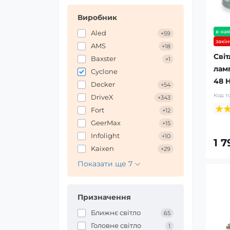
Виробник
в ная
Aled
+59
закі
AMS
+18
Світ
Baxster
+1
лам
Cyclone
48 
Decker
+54
Код т
DriveX
+343
Fort
+12
GeerMax
+15
Infolight
+10
1 
Kaixen
+29
Показати ще 7
Призначення
Ближнє світло
65
Головне світло
1