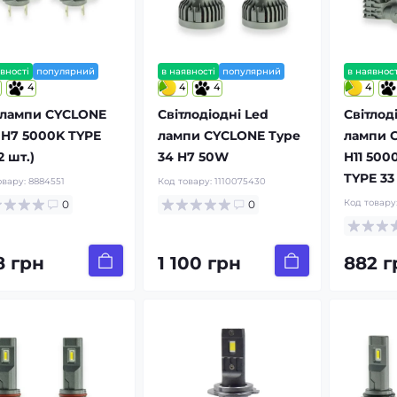
вності
популярний
в наявності
популярний
в наявност
4
4
4
4
 лампи CYCLONE
Світлодіодні Led
Світлод
 H7 5000K TYPE
лампи CYCLONE Type
лампи 
2 шт.)
34 H7 50W
H11 500
TYPE 33
овару:
8884551
Код товару:
1110075430
Код товару
0
0
8 грн
1 100 грн
882 г