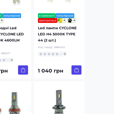
і
популярний
в наявності
популярний
4
4
4
закінчується
іодні Led
Led лампи CYCLONE
CYCLONE LED
LED H4 5000K TYPE
0K 4600LM
44 (2 шт.)
Код товару:
8884552
:
888537
0
0
 грн
1 040 грн