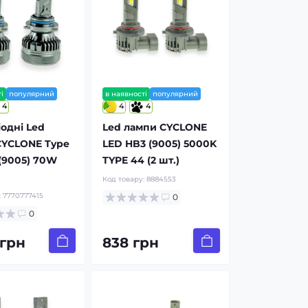
і
популярний
в наявності
популярний
4
4
4
іодні Led
Led лампи CYCLONE
CYCLONE Type
LED HB3 (9005) 5000K
(9005) 70W
TYPE 44 (2 шт.)
Код товару:
8884553
:
7770777415
0
0
 грн
838 грн