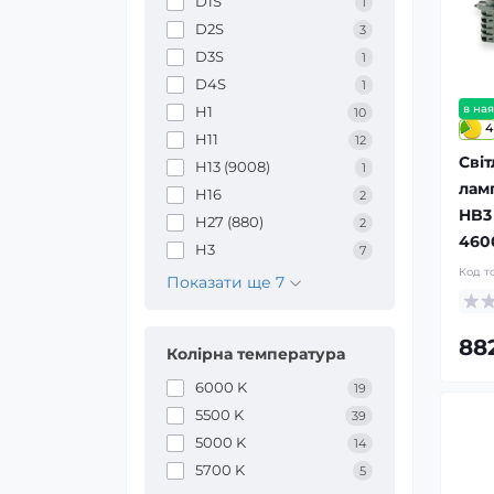
D1S
1
D2S
3
D3S
1
D4S
1
в ная
H1
10
4
H11
12
Світ
H13 (9008)
1
лам
H16
2
HB3
H27 (880)
2
460
H3
7
Код т
Показати ще 7
88
Колірна температура
6000 K
19
5500 K
39
5000 K
14
5700 K
5