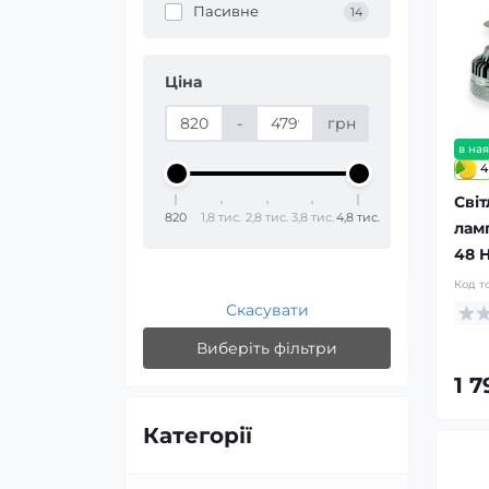
Пасивне
14
Ціна
-
грн
в ная
4
Світ
820
1,8 тис.
2,8 тис.
3,8 тис.
4,8 тис.
лам
48 
Код т
Скасувати
Виберіть фільтри
1 
Категорії