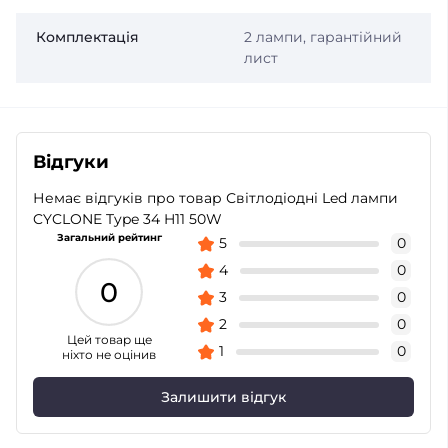
Комплектація
2 лампи, гарантійний
лист
Відгуки
Немає відгуків про товар Світлодіодні Led лампи
CYCLONE Type 34 H11 50W
Загальний рейтинг
5
0
4
0
0
3
0
2
0
Цей товар ще
1
0
ніхто не оцінив
Залишити відгук