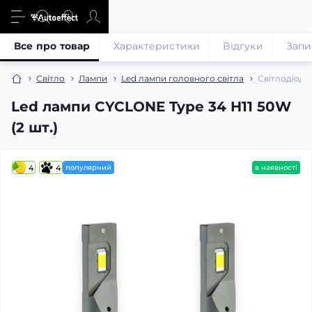
Все про товар
Характеристики
Відгуки
Запи
Світло
Лампи
Led лампи головного світла
Світлодіодн
Led лампи CYCLONE Type 34 H11 50W
(2 шт.)
4
4
популярний
в наявності