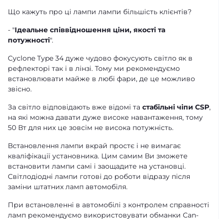
Що кажуть про ці лампи лампи більшість клієнтів?
- "
Ідеальне співвідношення ціни, якості та
потужності
".
Cyclone Type 34 дуже чудово фокусують світло як в
рефлекторі так і в лінзі. Тому ми рекомендуємо
встановлювати майже в любі фари, де це можливо
звісно.
За світло відповідають вже відомі та
стабільні чіпи CSP
,
на які можна давати дуже високе навантаження, тому
50 Вт для них це зовсім не висока потужність.
Встановлення лампи вкрай простє і не вимагає
кваліфікації установника. Цим самим Ви зможете
встановити лампи самі і заощадите на установці.
Світлодіодні лампи готові до роботи відразу після
заміни штатних ламп автомобіля.
При встановленні в автомобілі з контролем справності
ламп рекомендуємо використовувати
обманки Can-