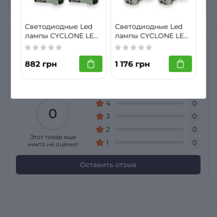
лист
Светодиодные Led
Светодиодные Led
лампы CYCLONE LED
лампы CYCLONE LED
HB3 (9005) 5000K
HB3 (9005) 5500K
Отзывы
4600LM TYPE 33
TYPE 43
882 грн
1 176 грн
Нет отзывов о товаре Светодиодные Led лампы
CYCLONE LED HB3 (9005) 30W 6000K TYPE 36
Общий рейтинг
5
0
4
0
0
3
0
2
0
Этот товар еще
1
0
никто не оценил
Оставить отзыв