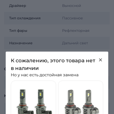
Драйвер
Выносной
Тип охлаждения
Пассивное
Тип фары
Рефлекторная
Назначение
Дальний свет
Обманка (Canbus)
Нет
К сожалению, этого товара нет
в наличии
ОБЩЕЕ
Но у нас есть достойная замена
Гарантия
12 месяцев
КОМПЛЕКТАЦИЯ
Комплектация
2 лампы, гарантийный