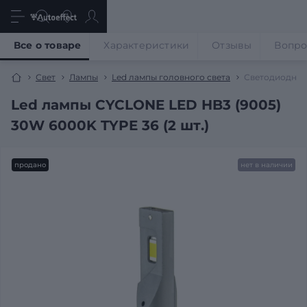
Все о товаре
Характеристики
Отзывы
Вопр
Свет
Лампы
Led лампы головного света
Светодиодные
Led лампы CYCLONE LED HB3 (9005)
30W 6000K TYPE 36 (2 шт.)
продано
нет в наличии