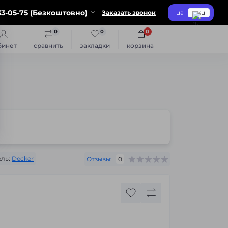
3-05-75 (Безкоштовно)
Заказать звонок
ua
ru
0
0
0
бинет
сравнить
закладки
корзина
ль:
Decker
Отзывы:
0