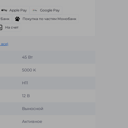
Apple Pay
Google Pay
тБанк
Покупка по частям Монобанк
На счет
 все)
45 Вт
5000 K
H11
12 В
Выносной
Активное