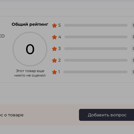
Общий рейтинг
5
ED
4
0
3
2
Этот товар еще
1
никто не оценил
с о товаре
Добавить вопрос