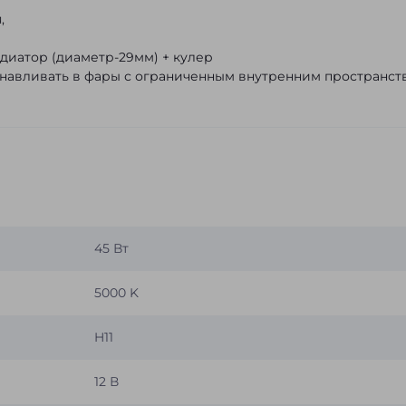
,
иатор (диаметр-29мм) + кулер
навливать в фары с ограниченным внутренним пространст
45 Вт
5000 K
H11
12 В