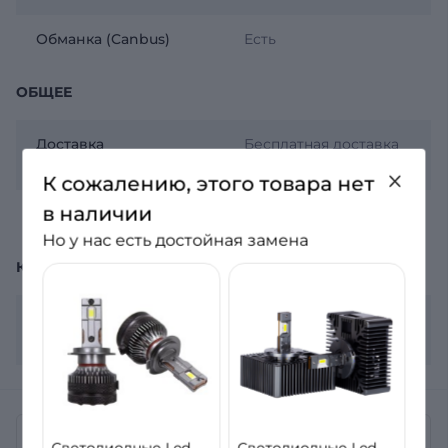
Обманка (Canbus)
Есть
ОБЩЕЕ
Доставка
Бесплатная доставка
Новой почтой
К сожалению, этого товара нет
в наличии
Гарантия
12 месяцев
Но у нас есть достойная замена
КОМПЛЕКТАЦИЯ
Комплектация
2 лампы, гарантийный
лист
Отзывы
Светодиодные Led
Светодиодные Led