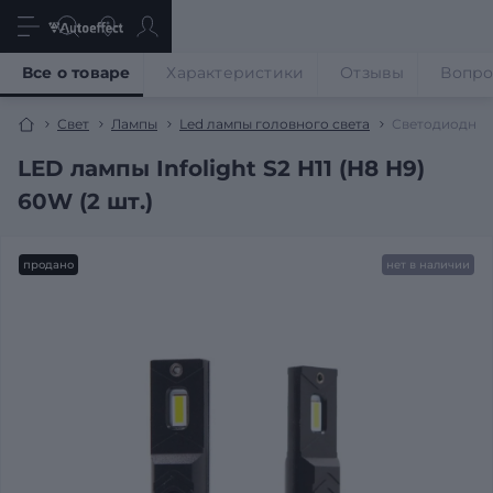
Все о товаре
Характеристики
Отзывы
Вопр
Свет
Лампы
Led лампы головного света
Светодиодные 
LED лампы Infolight S2 H11 (H8 H9)
60W (2 шт.)
продано
нет в наличии