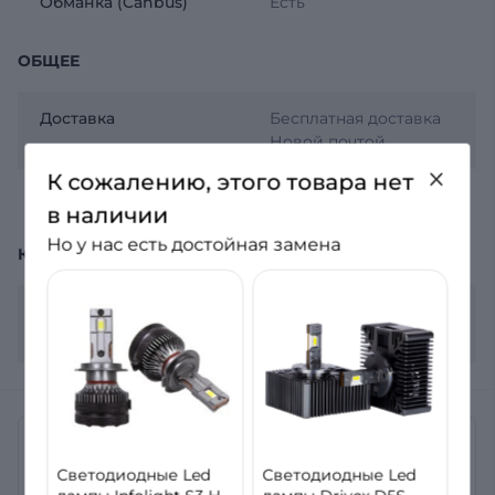
Обманка (Canbus)
Есть
ОБЩЕЕ
Доставка
Бесплатная доставка
Новой почтой
К сожалению, этого товара нет
Гарантия
12 месяцев
в наличии
Но у нас есть достойная замена
КОМПЛЕКТАЦИЯ
Комплектация
2 лампы, гарантийное
письмо
Отзывы
Светодиодные Led
Светодиодные Led
Нет отзывов о товаре Светодиодные LED лампы