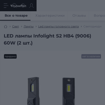
Все о товаре
Характеристики
Отзывы
Вопр
Свет
Лампы
Led лампы головного света
Светодиодные 
LED лампы Infolight S2 HB4 (9006)
60W (2 шт.)
продано
нет в наличии