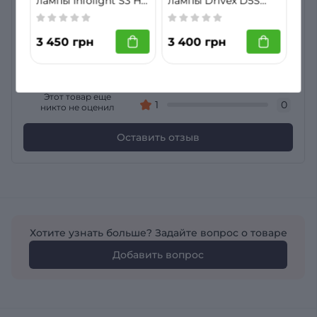
лампы Infolight S3 H7
лампы Drivex D5S
Infolight S2 HB4 (9006) 60W
60W
DLX series NEW 50W
Общий рейтинг
6000K CAN
5
0
3 450 грн
3 400 грн
4
0
0
3
0
2
0
Этот товар еще
1
0
никто не оценил
Оставить отзыв
Хотите узнать больше? Задайте вопрос о товаре
Добавить вопрос