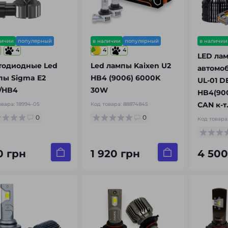
личии
популярный
в наличии
популярный
в наличии
4
4
4
LED ла
тодиодные Led
Led лампы Kaixen U2
автомоб
пы Sigma E2
HB4 (9006) 6000K
UL-01 D
/HB4
30W
HB4(900
CAN к-т
овара:
18994-05
Код товара:
88874845
0
0
Код товара
0 грн
1 920 грн
4 500