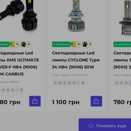
4
4
4
4
личии
в наличии
в наличии
тодиодные Led
Светодиодные Led
Светод
пы AMS ULTIMATE
лампы CYCLONE Type
лампы 
ER-F HB4 (9006)
34 HB4 (9006) 50W
(9006) 
0K CANBUS
Код товара:
1110075433
Код товара
овара:
696991
0
0
980 грн
1 100 грн
780 г
Показать еще