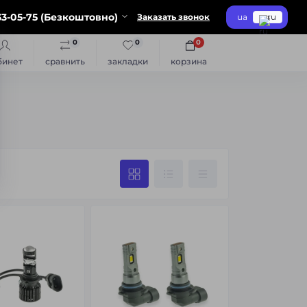
3-05-75 (Безкоштовно)
Заказать звонок
ua
ru
0
0
0
бинет
сравнить
закладки
корзина