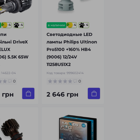
4
4
4
4
в наличии
мпи
Светодиодные LED
ільні DriveX
лампы Philips Ultinon
ELUX
Pro5100 +160% HB4
6) 5.5K 65W
(9006) 12/24V
.
11258U51X2
:
14622-04
Код товара:
999602414
0
0
 грн
2 646 грн