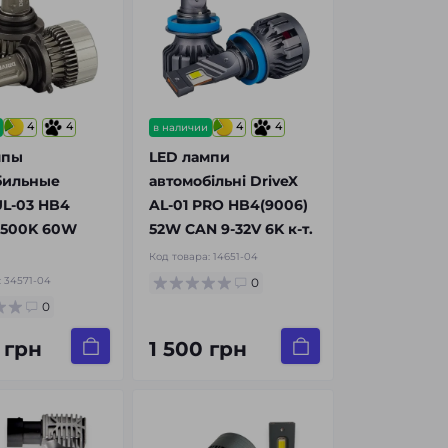
4
4
4
4
в наличии
мпы
LED лампи
бильные
автомобільні DriveX
UL-03 HB4
AL-01 PRO HB4(9006)
5500K 60W
52W CAN 9-32V 6K к-т.
Код товара:
14651-04
:
34571-04
0
0
 грн
1 500 грн