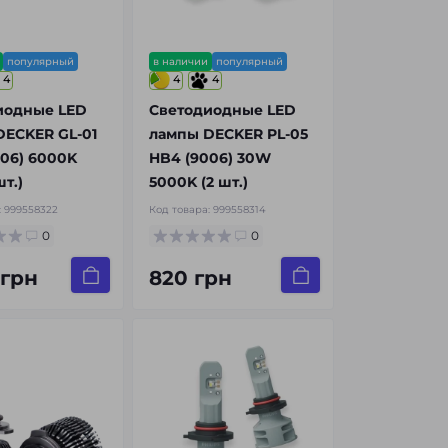
популярный
в наличии
популярный
4
4
4
иодные LED
Светодиодные LED
DECKER GL-01
лампы DECKER PL-05
06) 6000K
HB4 (9006) 30W
т.)
5000K (2 шт.)
:
999558322
Код товара:
999558314
0
0
 грн
820 грн