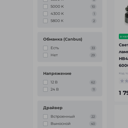
5000 K
10
4300 K
1
5800 К
2
в на
Обманка (Canbus)
Све
Есть
33
лам
Нет
29
HB4
6000
Напряжение
Код т
12 В
62
24 В
11
1 
Драйвер
Встроенный
22
Выносной
40