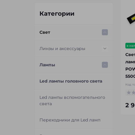
Категории
Свет
в на
Линзы и аксессуары
Све
лам
Светодиодные Bi-Led линзы
Лампы
POW
550
Ксеноновые линзы
Led лампы головного света
Код т
Переходные рамки для
Led лампы вспомогательного
замены линз
света
2 
Маски для линз
Переходники для Led ламп