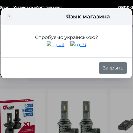
0800-3
Блог
Установка оборудования
Язык магазина
×
ка
Спробуємо українською?
Лед лампы HB4 (9006)
ua
ru
6)
Закрыть
тировка: