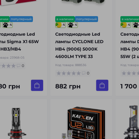
личии
популярный
в наличии
популярный
в наличии
4
4
4
4
тодиодные Led
Светодиодные Led
Светод
пы Sigma X1 65W
лампы CYCLONE LED
лампы 
 HB3/HB4
HB4 (9006) 5000K
HB4 (90
4600LM TYPE 33
55W (2 ш
овара:
23968-05
Код товара:
888536
Код товара
0
0
380 грн
882 грн
1 700