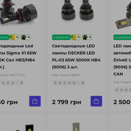
4
4
4
4
личии
в наличии
в наличии
тодиодные Led
Светодиодные LED
LED ла
пы Sigma X1 65W
лампы DECKER LED
автомо
0K Can HB3/HB4
PL-03 65W 5000K HB4
DriveX 
т.)
(9006) 2 шт.
(9006) 
CAN
овара:
666777532
Код товара:
888561
Код товара
0
0
60 грн
2 799 грн
2 500