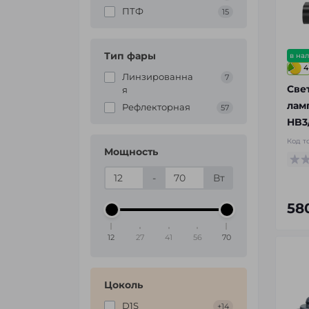
ПТФ
15
Тип фары
в на
4
Линзированна
7
Све
я
лам
Рефлекторная
57
HB3
Код т
Мощность
-
Вт
58
12
27
41
56
70
Цоколь
D1S
+14