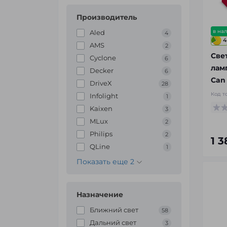
Производитель
в на
Aled
4
4
AMS
2
Све
Cyclone
6
лам
Decker
6
Can
DriveX
28
Код т
Infolight
1
Kaixen
3
MLux
2
Philips
2
1 
QLine
1
Показать еще 2
Назначение
Ближний свет
58
Дальний свет
3