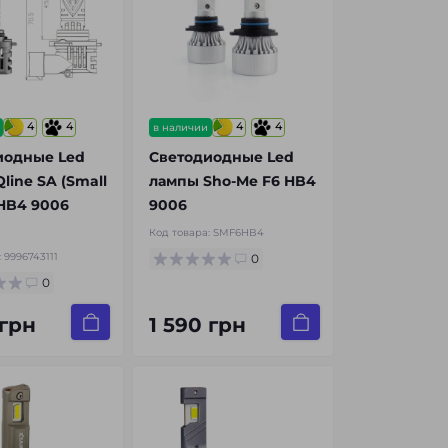
4
4
4
4
в наличии
иодные Led
Светодиодные Led
line SA (Small
лампы Sho-Me F6 HB4
 HB4 9006
9006
Код товара:
SMF6HB4
:
9996743111
0
0
 грн
1 590 грн