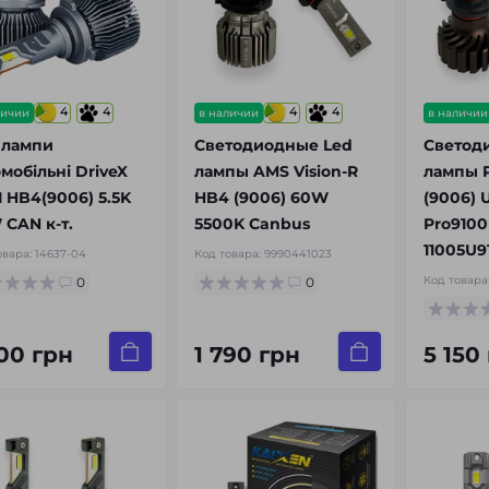
4
4
4
4
личии
в наличии
в наличии
 лампи
Светодиодные Led
Светод
мобільні DriveX
лампы AMS Vision-R
лампы P
1 HB4(9006) 5.5K
HB4 (9006) 60W
(9006) 
 CAN к-т.
5500K Canbus
Pro9100
11005U9
овара:
14637-04
Код товара:
9990441023
Код товара
0
0
800 грн
1 790 грн
5 150