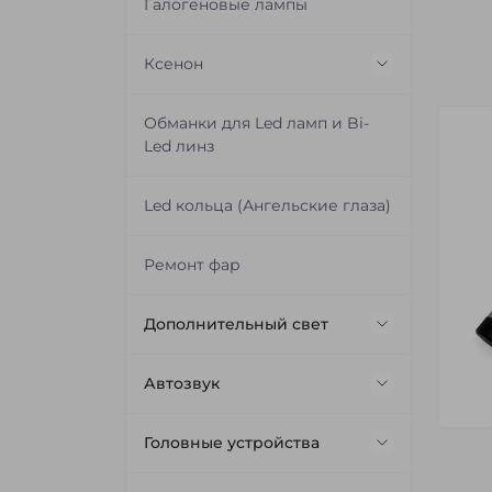
Герметик для фар
Галогеновые лампы
Модули имитирования ламп
Ксенон
и шторок линз
Ксеноновые лампы
Обманки для Led ламп и Bi-
Проводка для подключения
Led линз
линз
Блоки розжига
Led кольца (Ангельские глаза)
Штатные блоки розжига
Ремонт фар
Дополнительный свет
Светодиодные балки (Led Bar)
Автозвук
Дополнительные Led фары и
Акустика
Головные устройства
DRL