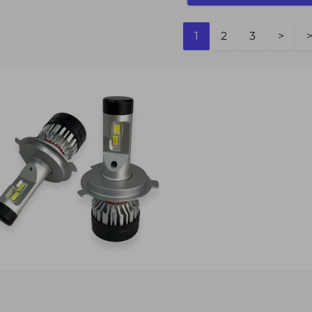
1
2
3
>
>