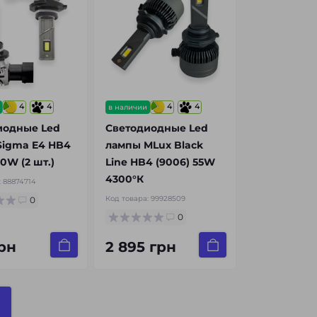
4
4
4
4
в наличии
иодные Led
Светодиодные Led
Sigma E4 HB4
лампы MLux Black
20W (2 шт.)
Line HB4 (9006) 55W
4300°К
:
88874714
Код товара:
99928509
0
0
рн
2 895 грн