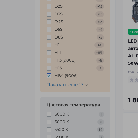
D2S
+15
D3S
+13
D4S
+13
D5S
+4
в на
D8S
+5
LED
H1
+68
авто
H11
+89
AL-1
H13 (9008)
+8
50W
H15
+8
Код т
HB4 (9006)
Показать еще 17
1 
Цветовая температура
6000 К
1
6000 K
31
5500 К
14
6500 К
3