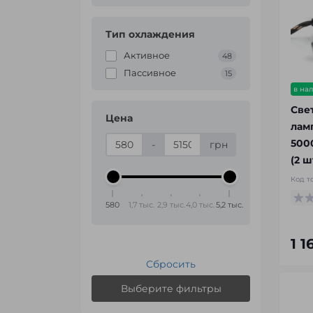
Тип охлаждения
Активное
48
Пассивное
15
в на
Све
Цена
лам
500
-
грн
(2 ш
Код т
580
1,7 тыс.
2,9 тыс.
4,0 тыс.
5,2 тыс.
1 1
Сбросить
Выберите фильтры