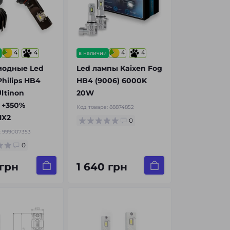
4
4
4
4
в наличии
иодные Led
Led лампы Kaixen Fog
hilips HB4
HB4 (9006) 6000K
Ultinon
20W
 +350%
Код товара:
88874852
1X2
0
:
999007353
0
 грн
1 640 грн