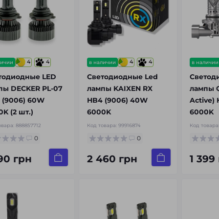
4
4
4
4
личии
в наличии
в наличии
тодиодные LED
Светодиодные Led
Светод
пы DECKER PL-07
лампы KAIXEN RX
лампы Q
 (9006) 60W
HB4 (9006) 40W
Active)
K (2 шт.)
6000K
6000K
овара:
888857712
Код товара:
99916874
Код товара
0
0
790 грн
2 460 грн
1 399