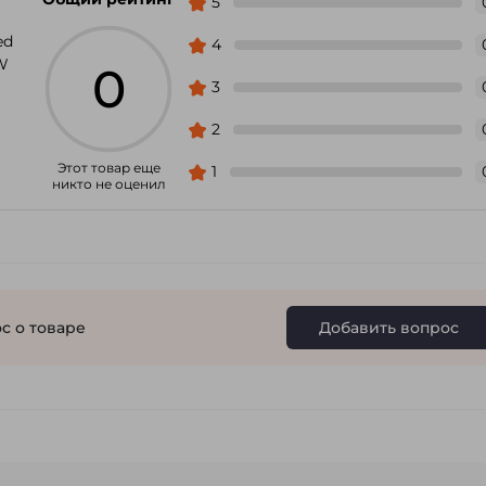
5
ed
4
W
0
3
2
Этот товар еще
1
никто не оценил
с о товаре
Добавить вопрос