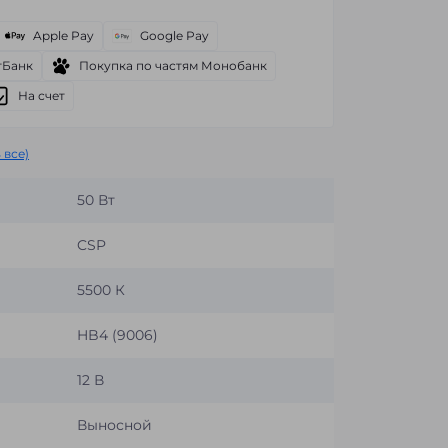
Apple Pay
Google Pay
тБанк
Покупка по частям Монобанк
На счет
 все)
50 Вт
CSP
5500 К
HB4 (9006)
12 В
Выносной