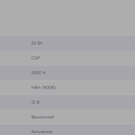
50 Вт
CSP
5500 К
HB4 (9006)
12 В
Выносной
Активное