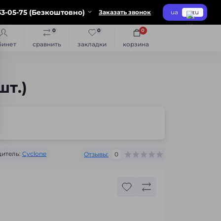
3-05-75 (Безкоштовно)
Заказать звонок
ua
ru
0
0
0
бинет
сравнить
закладки
корзина
шт.)
итель:
Cyclone
Отзывы:
0