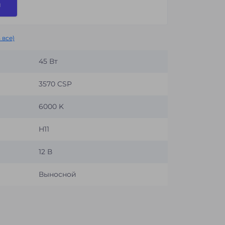
и
 все)
45 Вт
3570 CSP
6000 K
H11
12 В
Выносной