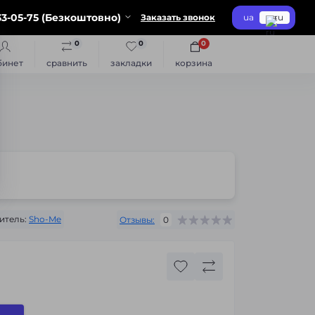
3-05-75 (Безкоштовно)
Заказать звонок
ua
ru
0
0
0
бинет
сравнить
закладки
корзина
итель:
Sho-Me
Отзывы:
0