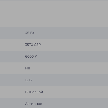
45 Вт
3570 CSP
6000 K
H11
12 В
Выносной
Активное