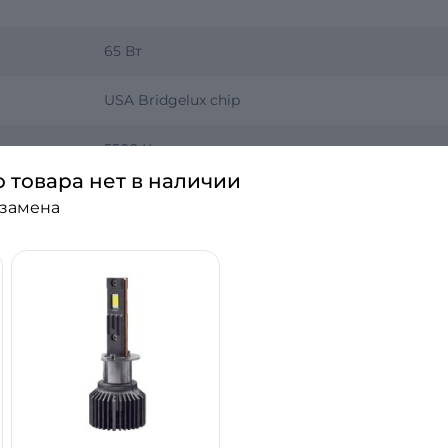
65 Вт
USA Bridgelux chip
5500 К
о товара нет в наличии
H7
 замена
12 В
Выносной
Активное
Линзированная
Ближний свет