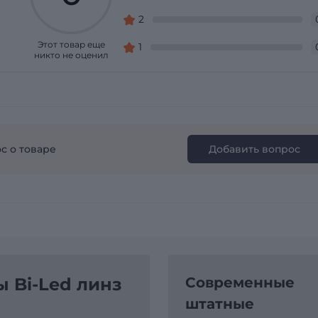
2
Этот товар еще
1
никто не оценил
с о товаре
Добавить вопрос
 Bi-Led линз
Современные
штатные