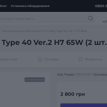
0800-3
Блог
Установка оборудования
ка
Светодиодные Led лампы CYCLONE Type 40 Ver.2 H7 65W
ype 40 Ver.2 H7 65W (2 шт.
теристики
Отзывы
Вопросы
Код Товара:
1110075430
Производ
нет в наличии
2 800 грн