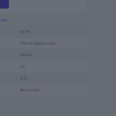
и
 все)
65 Вт
USA Bridgelux chip
5500 К
H7
12 В
Выносной