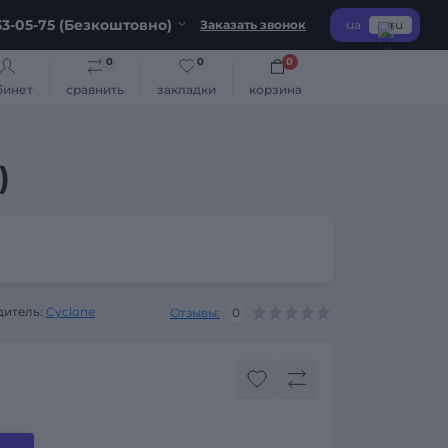
3-05-75 (Безкоштовно)
Заказать звонок
ua
ru
0
0
0
бинет
сравнить
закладки
корзина
)
итель:
Cyclone
Отзывы:
0