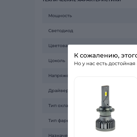
Мощность
Светодиод
Цветовая температура
К сожалению, этог
Цоколь
Но у нас есть достойная
Напряжение
Драйвер
Тип охлаждения
Тип фары
Назначение