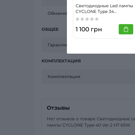
Светодиодные Led лампы
CYCLONE Type 34
Обманка (Canbus)
D1S/D2S/D3S/D4S 50W
1 100 грн
ОБЩЕЕ
Гарантия
КОМПЛЕКТАЦИЯ
Комплектация
Отзывы
Нет отзывов о товаре Светодиодные L
лампы CYCLONE Type 40 Ver.2 H7 65W