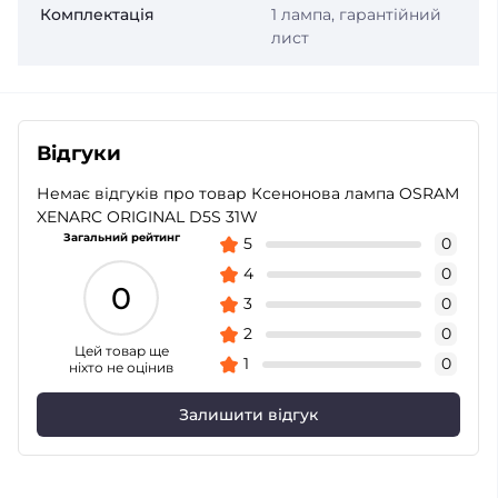
Комплектація
1 лампа, гарантійний
лист
Відгуки
Немає відгуків про товар Ксенонова лампа OSRAM
XENARC ORIGINAL D5S 31W
Загальний рейтинг
5
0
4
0
0
3
0
2
0
Цей товар ще
1
0
ніхто не оцінив
Залишити відгук