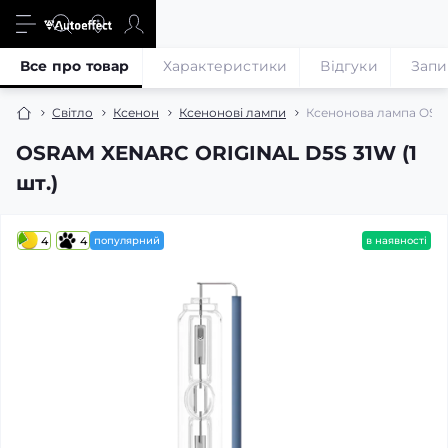
Все про товар
Характеристики
Відгуки
Запи
Світло
Ксенон
Ксенонові лампи
Ксенонова лампа OSR
OSRAM XENARC ORIGINAL D5S 31W (1
шт.)
4
4
популярний
в наявності