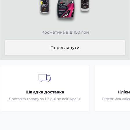
Косметика від 100 грн
Переглянути
Швидка доставка
Клієн
Доставка товару за 1-3 дні по всій країні
Підтримка клієн