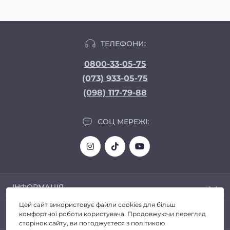
ТЕЛЕФОНИ:
0800-33-05-75
(073) 933-05-75
(098) 117-79-88
СОЦ МЕРЕЖІ:
ІНФОРМАЦІЯ
Цей сайт використовує файли cookies для більш
Доставка та Оплата
ПОПУЛЯРНЕ
комфортної роботи користувача. Продовжуючи перегляд
Про магазин
сторінок сайту, ви погоджуєтеся з політикою