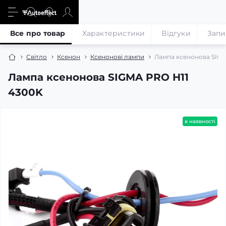
Все про товар
Характеристики
Відгуки
Запи
Світло
Ксенон
Ксенонові лампи
Лампа ксенонова SIGM
Лампа ксенонова SIGMA PRO H11
4300K
в наявності