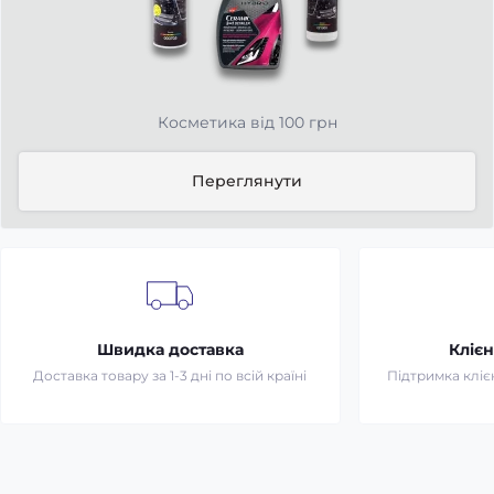
Косметика від 100 грн
Переглянути
Швидка доставка
Клієн
Доставка товару за 1-3 дні по всій країні
Підтримка клієн