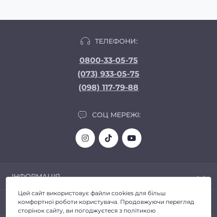
ТЕЛЕФОНИ:
0800-33-05-75
(073) 933-05-75
(098) 117-79-88
СОЦ МЕРЕЖІ:
ІНФОРМАЦІЯ
Цей сайт використовує файли cookies для більш
Доставка та Оплата
ПОПУЛЯРНЕ
комфортної роботи користувача. Продовжуючи перегляд
Про магазин
сторінок сайту, ви погоджуєтеся з політикою