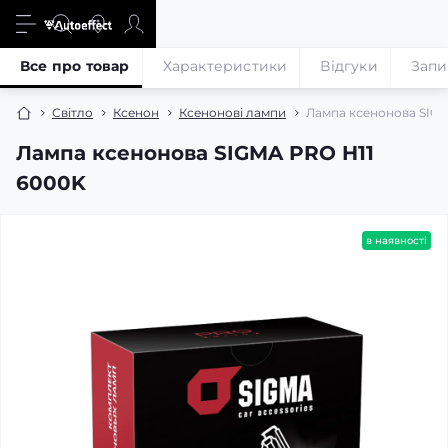
Все про товар
Характеристики
Відгуки
Запи
Світло
Ксенон
Ксенонові лампи
Лампа ксенонова SIGM
Лампа ксенонова SIGMA PRO H11
6000K
в наявності