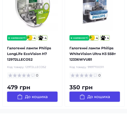
в наявності
4
4
в наявності
4
4
Галогенні лампи Philips
Галогенні лампи Philips
LongLife EcoVision H7
WhiteVision Ultra H3 55Вт
12972LLECOS2
12336WVUB1
Код товару:
12972LLECOS2
Код товару:
9997700311
0
0
479 грн
350 грн
До кошика
До кошика