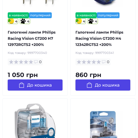
в наявності
популярний
в наявності
популярний
4
4
4
4
Галогенні лампи Philips
Галогенні лампи Philips
Racing Vision GT200 H7
Racing Vision GT200 H4
12972RGTS2 +200%
12342RGTS2 +200%
Код товару:
9997700340
Код товару:
9997700341
0
0
1 050 грн
860 грн
До кошика
До кошика