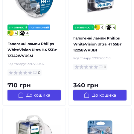
в наявності
популярний
в наявності
4
4
4
4
Галогенні лампи Philips
Галогенні лампи Philips
WhiteVision Ultra H1 55Вт
WhiteVision Ultra H4 55Вт
12258WVUB1
12342WVUSM
Код товару:
9997700310
Код товару:
9997700312
0
0
710 грн
340 грн
До кошика
До кошика