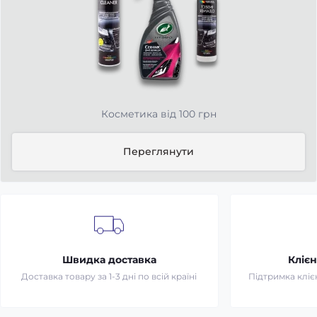
Косметика від 100 грн
Переглянути
Швидка доставка
Клієн
Доставка товару за 1-3 дні по всій країні
Підтримка клієн