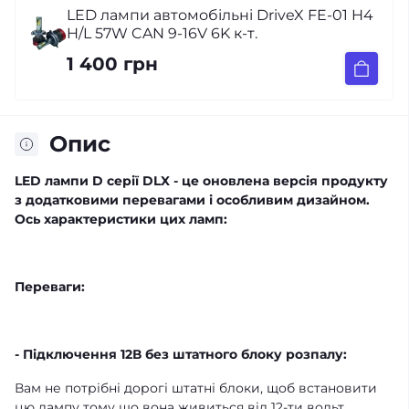
LED лампи автомобільні DriveX FE-01 H4
H/L 57W CAN 9-16V 6K к-т.
1 400 грн
Опис
LED лампи D серії DLX - це оновлена версія продукту
з додатковими перевагами і особливим дизайном.
Ось характеристики цих ламп:
Переваги:
- Підключення 12В без штатного блоку розпалу:
Вам не потрібні дорогі штатні блоки, щоб встановити
цю лампу тому що вона живиться від 12-ти вольт.