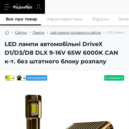
Все про товар
Характеристики
Відгуки
Запи
Світло
Лампи
Led лампи головного світла
LED лампи а
LED лампи автомобільні DriveX
D1/D3/D8 DLX 9-16V 65W 6000K CAN
к-т. без штатного блоку розпалу
4
4
популярний
в наявності