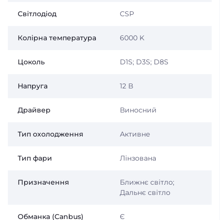
Світлодіод
CSP
Колірна температура
6000 K
Цоколь
D1S
;
D3S
; D8S
Напруга
12 В
Драйвер
Виносний
Тип охолодження
Активне
Тип фари
Лінзована
Призначення
Ближнє світло;
Дальнє світло
Обманка (Canbus)
Є