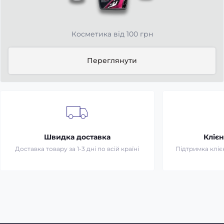
Косметика від 100 грн
Переглянути
Швидка доставка
Клієн
Доставка товару за 1-3 дні по всій країні
Підтримка клієн