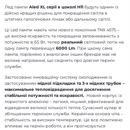
Лед лампи
Aled XL серії в цоколі H11
будуть одним із
дійсно кращих рішень для покращення світла в
штатних галогенових лінзах або дальньому світлі.
Ці Led лампи мають чіпи нового покоління TNX 4575 –
це висока яскравість та покращена заповнюваність з
потужністю в 65 Вт, тепер
реальний
світловий потік на
одну лампу перевищує
6000 Lm
. При цьому сама
лампа, порівняно з аналогами інших брендів має не
велике нагрівання, що свідчить про довгий термін
служби.
Застосовано інноваційну систему охолодження із
застосуванням
мідної підкладки та 3-х мідних трубок –
максимальне тепловідведення для досягнення
стабільної потужності та яскравості.
Новий корпус із
пористого алюмінію – легкий, міцний, ефективний для
відведення великої кількості тепла. Сучасний кулер зі
збільшеним терміном служби. Керамічна основа чіпа –
стабільність за високих температур. Це все позитивно
впливає на термін роботи, а він прогнозується