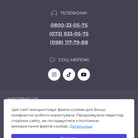
ТЕЛЕФОНИ:
0800-33-05-75
(073) 933-05-75
(098) 117-79-88
СОЦ МЕРЕЖІ:
ІНФОРМАЦІЯ
Цей сайт використовує файли cookies для більш
Доставка та Оплата
ПОПУЛЯРНЕ
комфортної роботи користувача. Продовжуючи перегляд
Про магазин
сторінок сайту, ви погоджуєтеся з політикою
Політика конфіденційності
використання файлів cookies.
Детальніше
Автозвук
КОНТАКТИ ТА АДРЕСА
Договір публічної оферти
Головні пристрої