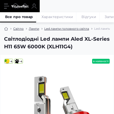
Все про товар
Характеристики
Відгуки
Запи
Світло
Лампи
Led лампи головного світла
Led лампи Al
Світлодіодні Led лампи Aled XL-Series
H11 65W 6000K (XLH11G4)
4
4
в наявності