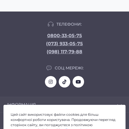
ТЕЛЕФОНИ:
0800-33-05-75
(073) 933-05-75
(098) 117-79-88
СОЦ МЕРЕЖІ:
ІНФОРМАЦІЯ
Цей сайт використовує файли cookies для більш
Доставка та Оплата
ПОПУЛЯРНЕ
комфортної роботи користувача. Продовжуючи перегляд
Про магазин
сторінок сайту, ви погоджуєтеся з політикою