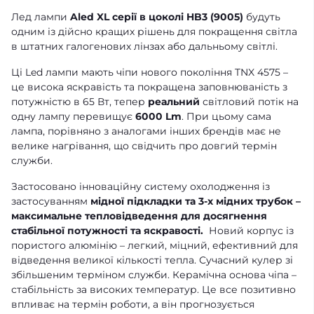
Лед лампи
Aled XL серії в цоколі HB3 (9005)
будуть
одним із дійсно кращих рішень для покращення світла
в штатних галогенових лінзах або дальньому світлі.
Ці Led лампи мають чіпи нового покоління TNX 4575 –
це висока яскравість та покращена заповнюваність з
потужністю в 65 Вт, тепер
реальний
світловий потік на
одну лампу перевищує
6000 Lm
. При цьому сама
лампа, порівняно з аналогами інших брендів має не
велике нагрівання, що свідчить про довгий термін
служби.
Застосовано інноваційну систему охолодження із
застосуванням
мідної підкладки та 3-х мідних трубок –
максимальне тепловідведення для досягнення
стабільної потужності та яскравості.
Новий корпус із
пористого алюмінію – легкий, міцний, ефективний для
відведення великої кількості тепла. Сучасний кулер зі
збільшеним терміном служби. Керамічна основа чіпа –
стабільність за високих температур. Це все позитивно
впливає на термін роботи, а він прогнозується