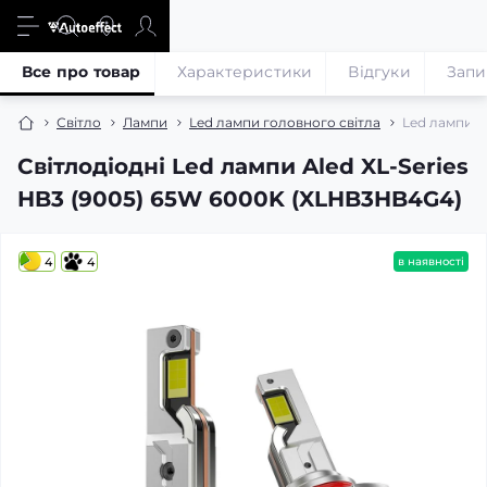
Все про товар
Характеристики
Відгуки
Запи
Світло
Лампи
Led лампи головного світла
Led лампи A
Світлодіодні Led лампи Aled XL-Series
HB3 (9005) 65W 6000K (XLHB3HB4G4)
4
4
в наявності