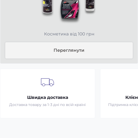
Косметика від 100 грн
Переглянути
Швидка доставка
Клієн
Доставка товару за 1-3 дні по всій країні
Підтримка клієн