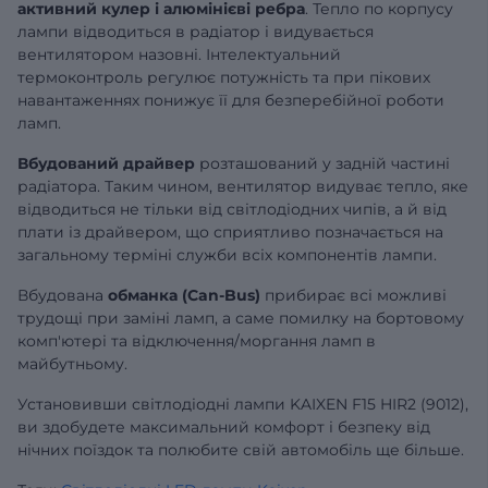
активний кулер і алюмінієві ребра
. Тепло по корпусу
лампи відводиться в радіатор і видувається
вентилятором назовні. Інтелектуальний
термоконтроль регулює потужність та при пікових
навантаженнях понижує її для безперебійної роботи
ламп.
Вбудований драйвер
розташований у задній частині
радіатора. Таким чином, вентилятор видуває тепло, яке
відводиться не тільки від світлодіодних чипів, а й від
плати із драйвером, що сприятливо позначається на
загальному терміні служби всіх компонентів лампи.
Вбудована
обманка (Can-Bus)
прибирає всі можливі
трудощі при заміні ламп, а саме помилку на бортовому
комп'ютері та відключення/моргання ламп в
майбутньому.
Установивши світлодіодні лампи KAIXEN F15 HIR2 (9012),
ви здобудете максимальний комфорт і безпеку від
нічних поїздок та полюбите свій автомобіль ще більше.