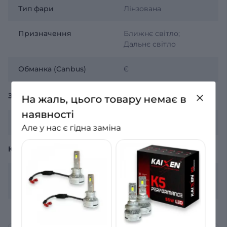
Тип фари
Лінзована
Призначення
Ближнє світло;
Дальнє світло
Обманка (Canbus)
Є
ЗАГАЛЬНЕ
На жаль, цього товару немає в
наявності
Гарантія
12 місяців
Але у нас є гідна заміна
КОМПЛЕКТАЦІЯ
Комплектація
2 лампи, гарантійний
лист