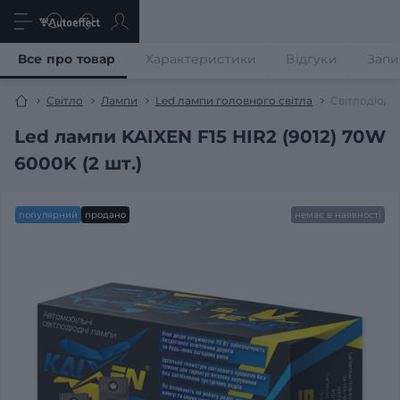
Все про товар
Характеристики
Відгуки
Запи
Світло
Лампи
Led лампи головного світла
Світлодіодн
Led лампи KAIXEN F15 HIR2 (9012) 70W
6000K (2 шт.)
популярний
продано
немає в наявності