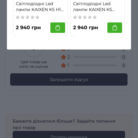
Світлодіодні Led
Світлодіодні Led
Відгуки
лампи KAIXEN K5 H1
лампи KAIXEN K5
55W 6000K
HIR2 (9012) 55W
Немає відгуків про товар Світлодіодні Led лампи
6000K
KAIXEN F15 HIR2 (9012) 70W 6000K
2 940 грн
2 940 грн
Загальний рейтинг
5
0
4
0
0
3
0
2
0
Цей товар ще
1
0
ніхто не оцінив
Залишити відгук
Бажаєте дізнатися більше? Задайте питання
про товар
Додати питання