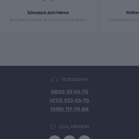
Швидка доставка
Клієн
Доставка товару за 1-3 дні по всій країні
Підтримка клієн
ТЕЛЕФОНИ:
0800-33-05-75
(073) 933-05-75
(098) 117-79-88
СОЦ МЕРЕЖІ: