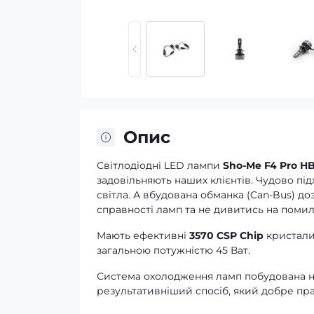
Опис
Світлодіодні LED лампи
Sho-Me F4 Pro HB
задовільняють наших клієнтів. Чудово пі
світла. А вбудована обманка (Can-Bus) д
справності ламп та не дивитись на поми
Мають ефективні
3570 CSP Chip
кристали
загальною потужністю 45 Ват.
Система охолодження ламп побудована на 
результативніший спосіб, який добре пр