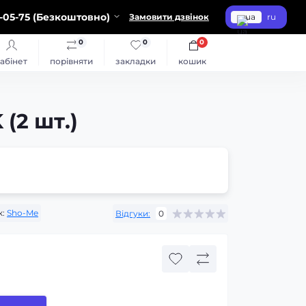
-05-75 (Безкоштовно)
Замовити дзвінок
ua
ru
0
0
0
абінет
порівняти
закладки
кошик
(2 шт.)
:
Sho-Me
Відгуки:
0