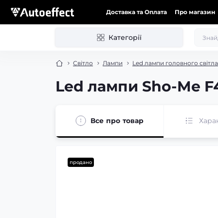
Доставка та Оплата
Про магазин
Категорії
Світло
Лампи
Led лампи головного світла
Led лампи Sho-Me F4
Все про товар
Хара
продано