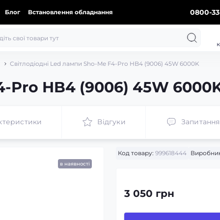
0800-33
Блог
Встановлення обладнання
к
Світлодіодні Led лампи Sho-Me F4-Pro HB4 (9006) 45W 6000K
-Pro HB4 (9006) 45W 6000K 
ктеристики
Відгуки
Запитання
Код товару:
999618444
Виробник
в наявності
3 050 грн