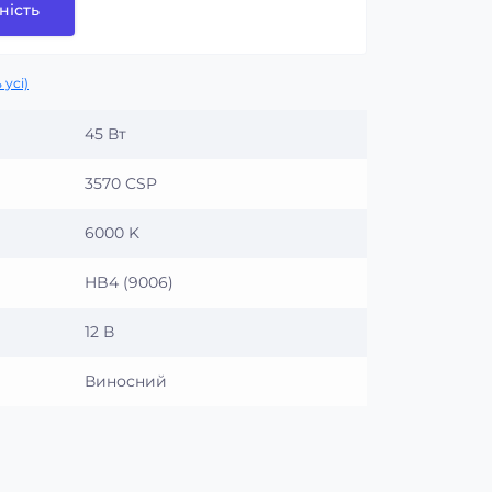
ність
 усі)
45 Вт
3570 CSP
6000 K
HB4 (9006)
12 В
Виносний