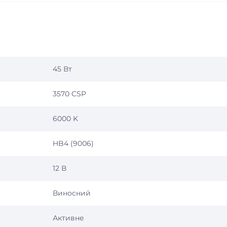
45 Вт
3570 CSP
6000 K
HB4 (9006)
12 В
Виносний
Активне