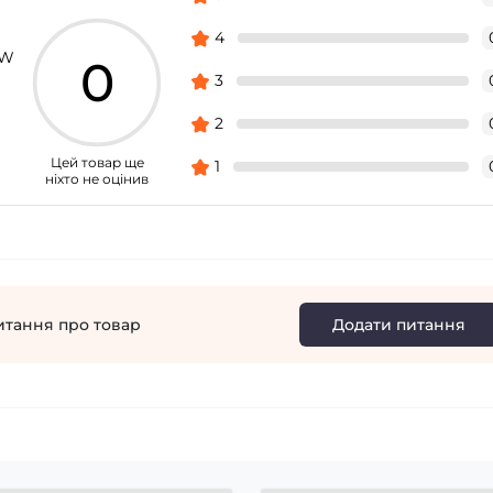
4
5W
0
3
2
Цей товар ще
1
ніхто не оцінив
итання про товар
Додати питання