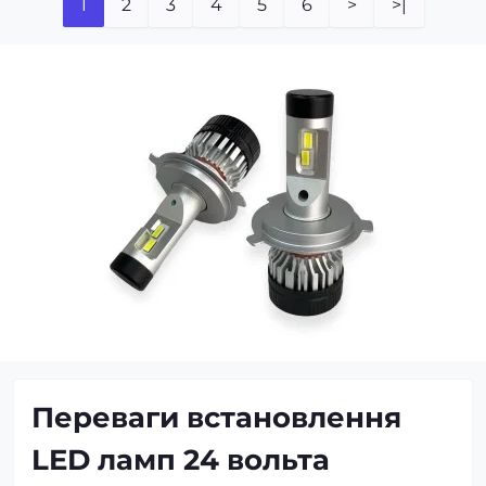
1
2
3
4
5
6
>
>|
Переваги встановлення
LED ламп 24 вольта