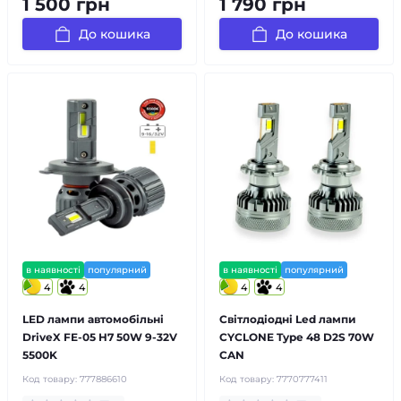
1 500 грн
1 790 грн
До кошика
До кошика
в наявності
популярний
в наявності
популярний
4
4
4
4
LED лампи автомобільні
Світлодіодні Led лампи
DriveX FE-05 H7 50W 9-32V
CYCLONE Type 48 D2S 70W
5500K
CAN
Код товару:
777886610
Код товару:
7770777411