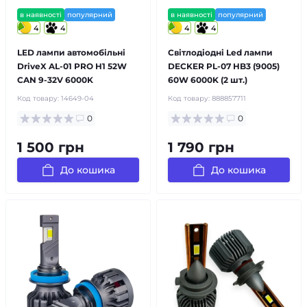
в наявності
популярний
в наявності
популярний
4
4
4
4
LED лампи автомобільні
Світлодіодні Led лампи
DriveX AL-01 PRO H1 52W
DECKER PL-07 HB3 (9005)
CAN 9-32V 6000K
60W 6000K (2 шт.)
Код товару:
14649-04
Код товару:
888857711
0
0
1 500 грн
1 790 грн
До кошика
До кошика