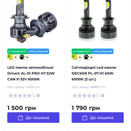
в наявності
популярний
в наявності
популярний
4
4
4
4
LED лампи автомобільні
Світлодіодні Led лампи
DriveX AL-01 PRO H7 52W
DECKER PL-07 H1 60W
CAN 9-32V 6000K
6000K (2 шт.)
Код товару:
14655-04
Код товару:
888857713
0
0
1 500 грн
1 790 грн
До кошика
До кошика