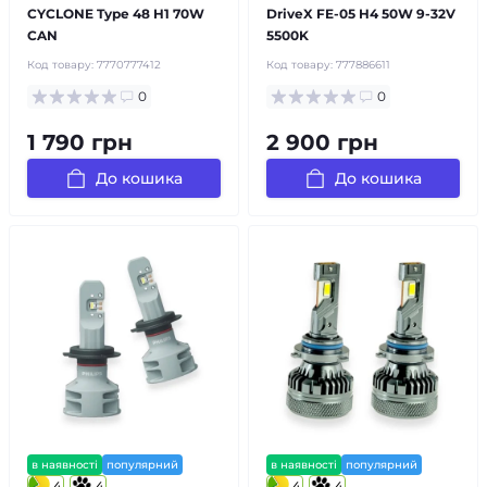
CYCLONE Type 48 H1 70W
DriveX FE-05 H4 50W 9-32V
CAN
5500K
Код товару:
7770777412
Код товару:
777886611
0
0
1 790 грн
2 900 грн
До кошика
До кошика
в наявності
популярний
в наявності
популярний
4
4
4
4