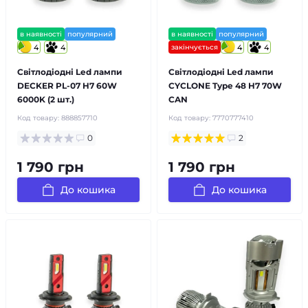
в наявності
популярний
в наявності
популярний
4
4
закінчується
4
4
Світлодіодні Led лампи
Світлодіодні Led лампи
DECKER PL-07 H7 60W
CYCLONE Type 48 H7 70W
6000K (2 шт.)
CAN
Код товару:
888857710
Код товару:
7770777410
0
2
1 790 грн
1 790 грн
До кошика
До кошика