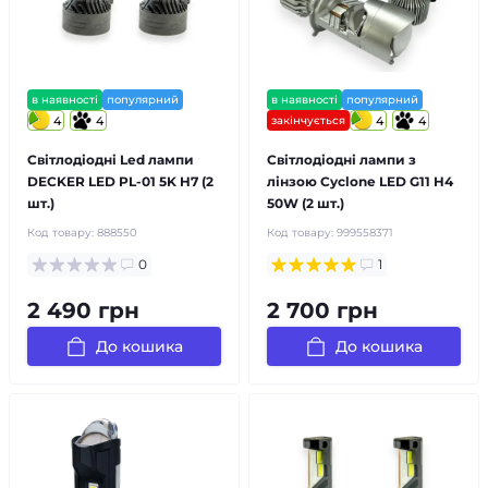
в наявності
популярний
в наявності
популярний
4
4
закінчується
4
4
Світлодіодні Led лампи
Світлодіодні лампи з
DECKER LED PL-01 5K H7 (2
лінзою Cyclone LED G11 H4
шт.)
50W (2 шт.)
Код товару:
888550
Код товару:
999558371
0
1
2 490 грн
2 700 грн
До кошика
До кошика