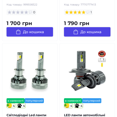
Код товару:
999558322
Код товару:
7770777413
0
1
1 700 грн
1 790 грн
До кошика
До кошика
в наявності
популярний
в наявності
популярний
4
4
4
4
Світлодіодні Led лампи
LED лампи автомобільні