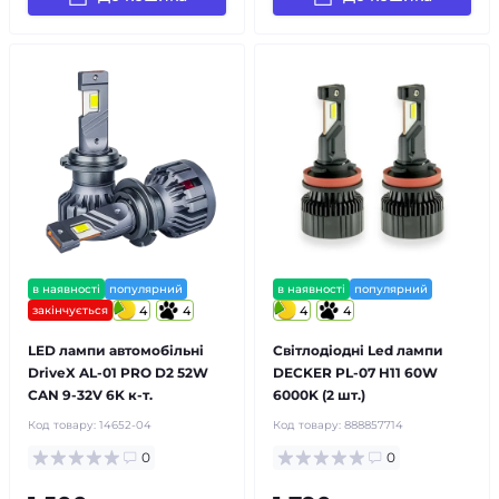
в наявності
популярний
в наявності
популярний
закінчується
4
4
4
4
LED лампи автомобільні
Світлодіодні Led лампи
DriveX AL-01 PRO D2 52W
DECKER PL-07 H11 60W
CAN 9-32V 6K к-т.
6000K (2 шт.)
Код товару:
14652-04
Код товару:
888857714
0
0