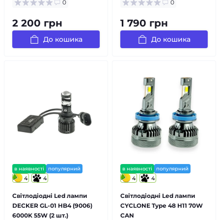
0
0
2 200 грн
1 790 грн
До кошика
До кошика
в наявності
популярний
в наявності
популярний
4
4
4
4
Світлодіодні Led лампи
Світлодіодні Led лампи
DECKER GL-01 HB4 (9006)
CYCLONE Type 48 H11 70W
6000K 55W (2 шт.)
CAN