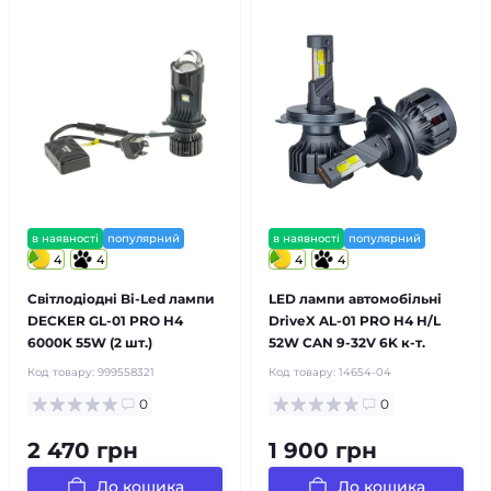
в наявності
популярний
в наявності
популярний
4
4
4
4
Світлодіодні Bi-Led лампи
LED лампи автомобільні
DECKER GL-01 PRO H4
DriveX AL-01 PRO H4 H/L
6000K 55W (2 шт.)
52W CAN 9-32V 6K к-т.
Код товару:
999558321
Код товару:
14654-04
0
0
2 470 грн
1 900 грн
До кошика
До кошика