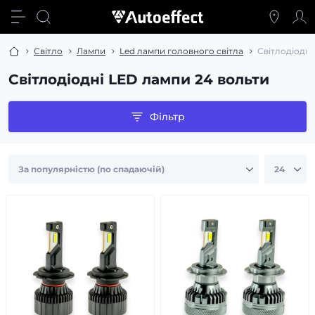
Світло
Лампи
Led лампи головного світла
Світлодіодні
Світлодіодні LED лампи 24 вольти
Фільтр