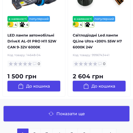
в наявності
популярний
в наявності
популярний
4
4
4
4
LED лампи автомобільні
Світлодіодні Led лампи
DriveX AL-01 PRO H11 52W
QLine Ultra +200% 55W H7
CAN 9-32V 6000K
6000K 24V
Код товару:
14648-04
Код товару:
9996743441
0
0
1 500 грн
2 604 грн
До кошика
До кошика
Показати ще