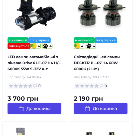
в наявності
популярний
в наявності
популярний
закінчується
4
4
4
4
LED лампи автомобільні з
Світлодіодні Led лампи
лінзою DriveX LE-07 H4 H/L
DECKER PL-07 H4 60W
6000K 55W 9-32V к-т.
6000K (2 шт.)
Код товару:
14684-04
Код товару:
888857717
0
0
3 700 грн
2 190 грн
До кошика
До кошика