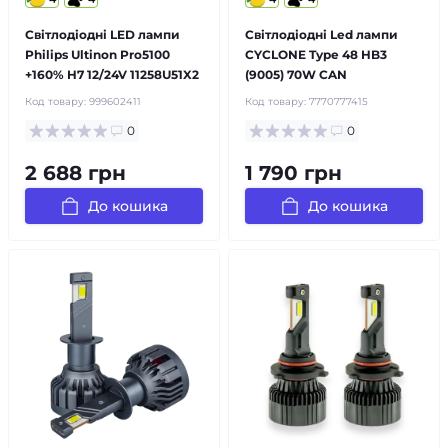
Світлодіодні LED лампи
Світлодіодні Led лампи
Philips Ultinon Pro5100
CYCLONE Type 48 HB3
+160% H7 12/24V 11258U51X2
(9005) 70W CAN
Код товару:
999602411
Код товару:
7770777415
0
0
2 688 грн
1 790 грн
До кошика
До кошика