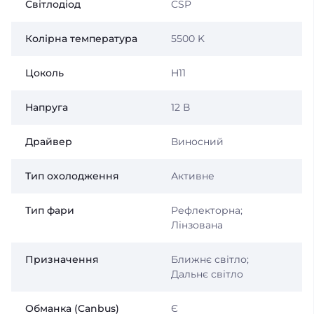
Світлодіод
CSP
Колірна температура
5500 K
Цоколь
H11
Напруга
12 В
Драйвер
Виносний
Тип охолодження
Активне
Тип фари
Рефлекторна
;
Лінзована
Призначення
Ближнє світло;
Дальнє світло
Обманка (Canbus)
Є