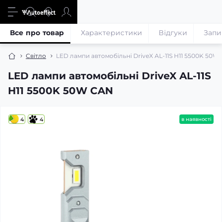
Все про товар
Характеристики
Відгуки
Запи
Світло
LED лампи автомобільні DriveX AL-11S H11 5500K 50W
LED лампи автомобільні DriveX AL-11S
H11 5500K 50W CAN
4
4
в наявності