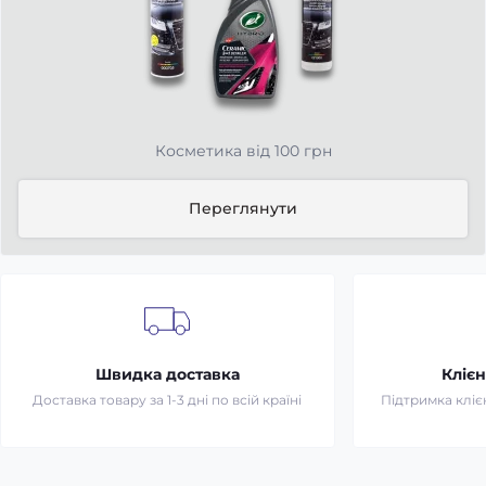
Косметика від 100 грн
Переглянути
Швидка доставка
Клієн
Доставка товару за 1-3 дні по всій країні
Підтримка клієн