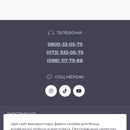
ТЕЛЕФОНИ:
0800-33-05-75
(073) 933-05-75
(098) 117-79-88
СОЦ МЕРЕЖІ:
ІНФОРМАЦІЯ
Цей сайт використовує файли cookies для більш
Доставка та Оплата
ПОПУЛЯРНЕ
комфортної роботи користувача. Продовжуючи перегляд