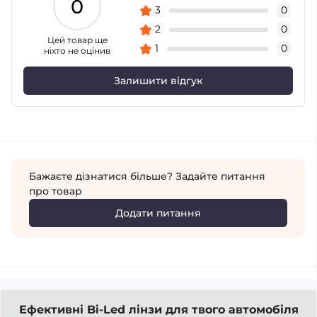
0
3
0
2
0
Цей товар ще
1
0
ніхто не оцінив
Залишити відгук
Бажаєте дізнатися більше? Задайте питання
про товар
Додати питання
Ефективні Bi-Led лінзи для твого автомобіля