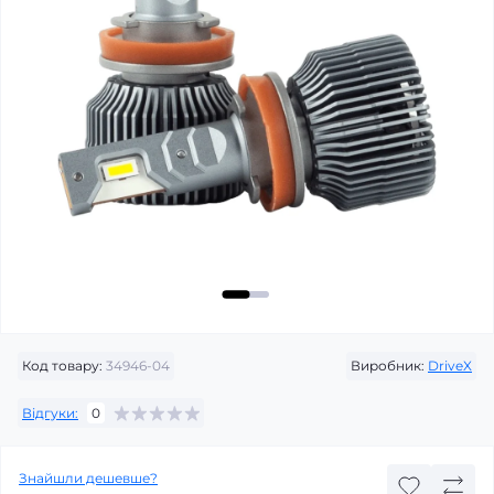
Код товару:
34946-04
Виробник:
DriveX
Відгуки:
0
Знайшли дешевше?