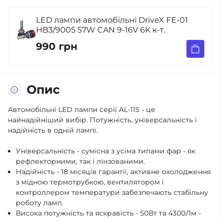
LED лампи автомобільні DriveX FE-01
HB3/9005 57W CAN 9-16V 6K к-т.
990 грн
Опис
Автомобільні LED лампи серії AL-11S - це
найнадійніший вибір. Потужність, універсальність і
надійність в одній лампі.
Універсальність - сумісна з усіма типами фар - як
рефлекторними, так і лінзованими.
Надійність - 18 місяців гарантії, активне охолодження
з мідною термотрубкою, вентилятором і
контроллером температури забезпечають стабільну
роботу ламп.
Висока потужність та яскравість - 50Вт та 4300Лм -