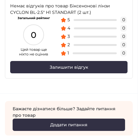
Немає відгуків про товар Біксенонові лінзи
CYCLON BL-2.5" H1 STANDART (2 шт.)
Загальний рейтинг
5
0
4
0
0
3
0
2
0
Цей товар ще
1
0
ніхто не оцінив
Залишити відгук
Бажаєте дізнатися більше? Задайте питання
про товар
Додати питання