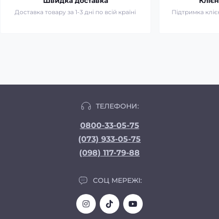
Швидка доставка
Клієн
Доставка товару за 1-3 дні по всій країні
Підтримка клієн
ТЕЛЕФОНИ:
0800-33-05-75
(073) 933-05-75
(098) 117-79-88
СОЦ МЕРЕЖІ: