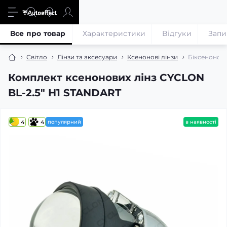
Все про товар
Характеристики
Відгуки
Запи
Світло
Лінзи та аксесуари
Ксенонові лінзи
Біксенонові
Комплект ксенонових лінз CYCLON
BL-2.5" H1 STANDART
4
4
популярний
в наявності