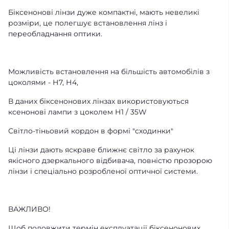
Біксенонові лінзи дуже компактні, мають невеликі
розміри, це полегшує встановлення лінз і
переобладнання оптики.
Можливість встановлення на більшість автомобілів з
цоколями - Н7, Н4,
В даних біксенонових лінзах використовуються
ксенонові лампи з цоколем Н1 / 35W
Світло-тіньовий кордон в формі "сходинки"
Ці лінзи дають яскраве ближнє світло за рахунок
якісного дзеркального відбивача, повністю прозорою
лінзи і спеціально розробленої оптичної системи.
ВАЖЛИВО!
Щоб подовжити термін експлуатації біксенонових