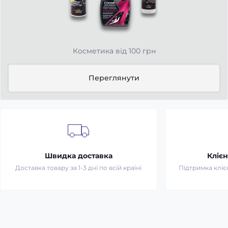
Косметика від 100 грн
Переглянути
Швидка доставка
Клієн
Доставка товару за 1-3 дні по всій країні
Підтримка клієн