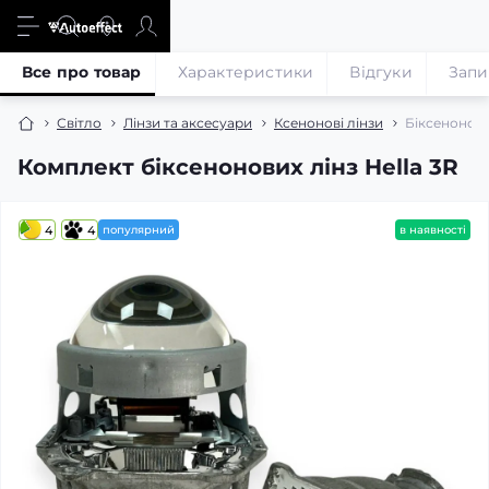
Все про товар
Характеристики
Відгуки
Запи
Світло
Лінзи та аксесуари
Ксенонові лінзи
Біксенонові
Комплект біксенонових лінз Hella 3R
4
4
популярний
в наявності