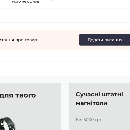
ніхто не оцінив
итання про товар
Додати питання
 для твого
Сучасні штатні
магнітоли
Від 5000 грн