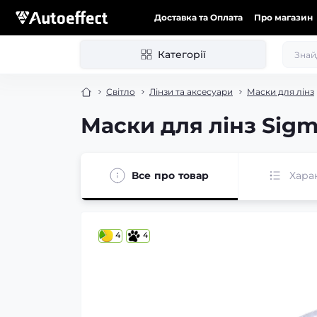
Доставка та Оплата
Про магазин
Категорії
Світло
Лінзи та аксесуари
Маски для лінз
Маски для лінз Sigma
Все про товар
Хара
4
4