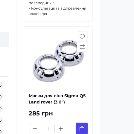
посередників
- Консультації та відправлення
кожен день
0
Маски для лінз Sigma Q5
0
Land rover (3.0")
0
285 грн
0
0