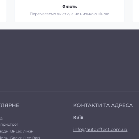
Якість
Перемагаємо якістю, а не низькою ціною
УЛЯРНЕ
КОНТАКТИ ТА АДРЕСА
Київ
ук
 пристрої
info@autoeffect.com.ua
іодні Bi-Led лінзи
іодні Балки (Led Bar)