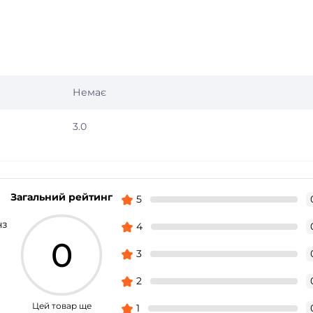
Немає
3.0
Загальний рейтинг
5
нз
4
0
3
2
Цей товар ще
1