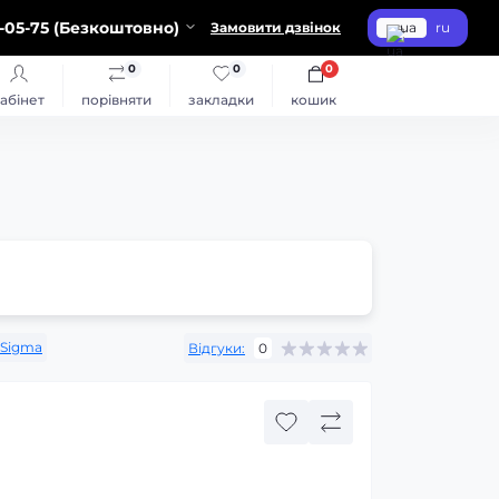
-05-75 (Безкоштовно)
Замовити дзвінок
ua
ru
0
0
0
абінет
порівняти
закладки
кошик
Sigma
Відгуки:
0