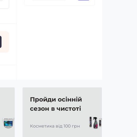
Пройди осінній
сезон в чистоті
Косметика від 100 грн