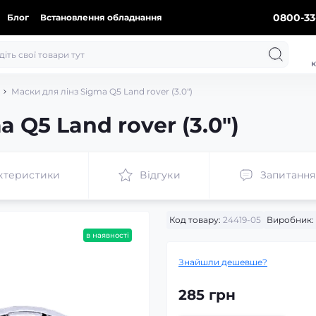
0800-33
Блог
Встановлення обладнання
к
Маски для лінз Sigma Q5 Land rover (3.0")
 Q5 Land rover (3.0")
ктеристики
Відгуки
Запитання
Код товару:
24419-05
Виробник:
в наявності
Знайшли дешевше?
285 грн