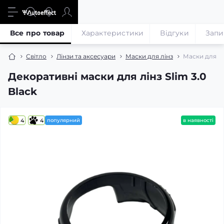
Все про товар
Характеристики
Відгуки
Запи
Світло
Лінзи та аксесуари
Маски для лінз
Маски для лін
Декоративні маски для лінз Slim 3.0
Black
4
4
популярний
в наявності