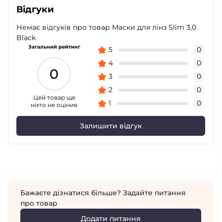
Відгуки
Немає відгуків про товар Маски для лінз Slim 3,0
Black
Загальний рейтинг
5
0
4
0
0
3
0
2
0
Цей товар ще
1
0
ніхто не оцінив
Залишити відгук
Бажаєте дізнатися більше? Задайте питання
про товар
Додати питання