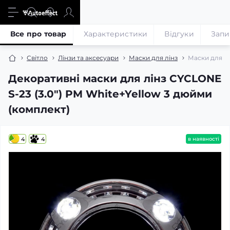
Все про товар
Характеристики
Відгуки
Запи
Світло
Лінзи та аксесуари
Маски для лінз
Маски для лі
Декоративні маски для лінз CYCLONE
S-23 (3.0") PM White+Yellow 3 дюйми
(комплект)
4
4
в наявності