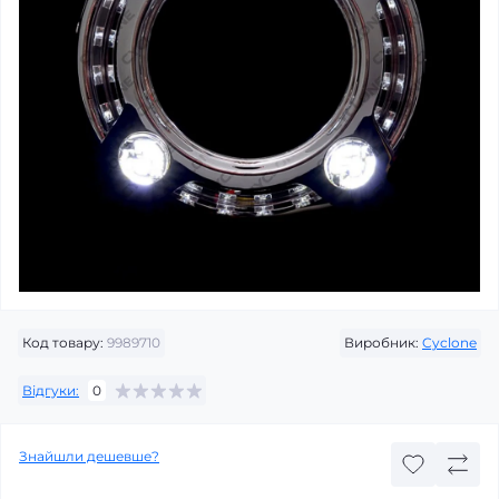
Код товару:
9989710
Виробник:
Cyclone
Відгуки:
0
Знайшли дешевше?