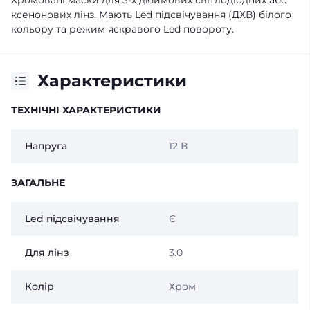
Хромовані маски для 3-х дюймових світлодіодних або
ксенонових лінз. Мають Led підсвічування (ДХВ) білого
кольору та режим яскравого Led повороту.
Характеристики
ТЕХНІЧНІ ХАРАКТЕРИСТИКИ
Напруга
12 В
ЗАГАЛЬНЕ
Led підсвічування
Є
Для лінз
3.0
Колір
Хром