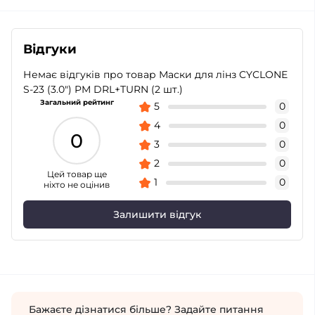
Відгуки
Немає відгуків про товар Маски для лінз CYCLONE
S-23 (3.0") PM DRL+TURN (2 шт.)
Загальний рейтинг
5
0
4
0
0
3
0
2
0
Цей товар ще
1
0
ніхто не оцінив
Залишити відгук
Бажаєте дізнатися більше? Задайте питання