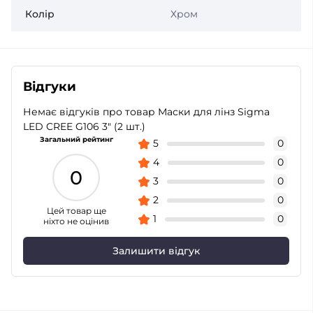
Колір
Хром
Відгуки
Немає відгуків про товар Маски для лінз Sigma
LED CREE G106 3" (2 шт.)
Загальний рейтинг
5
0
4
0
0
3
0
2
0
Цей товар ще
1
0
ніхто не оцінив
Залишити відгук