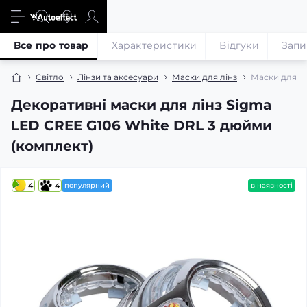
Все про товар
Характеристики
Відгуки
Запи
Світло
Лінзи та аксесуари
Маски для лінз
Маски для лі
Декоративні маски для лінз Sigma
LED CREE G106 White DRL 3 дюйми
(комплект)
4
4
популярний
в наявності