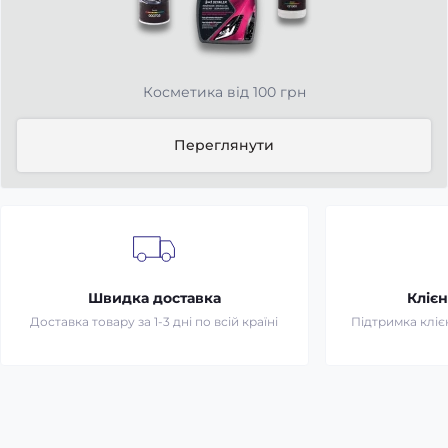
Косметика від 100 грн
Переглянути
Швидка доставка
Клієн
Доставка товару за 1-3 дні по всій країні
Підтримка клієн