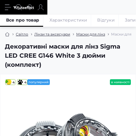
Все про товар
Характеристики
Відгуки
Запи
Світло
Лінзи та аксесуари
Маски для лінз
Маски для лі
Декоративні маски для лінз Sigma
LED CREE G146 White 3 дюйми
(комплект)
4
4
популярний
в наявності