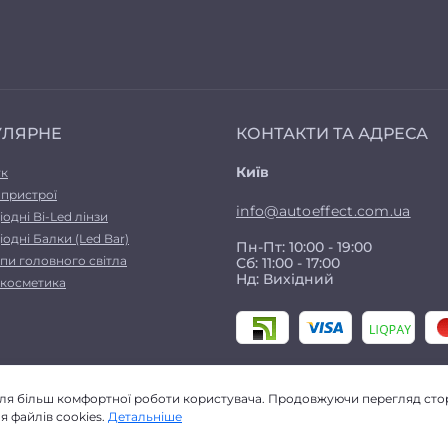
УЛЯРНЕ
КОНТАКТИ ТА АДРЕСА
Київ
ук
 пристрої
info@autoeffect.com.ua
іодні Bi-Led лінзи
іодні Балки (Led Bar)
Пн-Пт: 10:00 - 19:00
пи головного світла
Сб: 11:00 - 17:00
Нд: Вихідний
а косметика
для більш комфортної роботи користувача. Продовжуючи перегляд стор
 файлів cookies.
Детальніше
Autoeffect © 2026