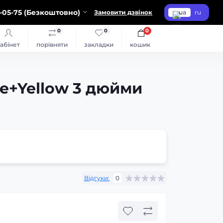
-05-75 (Безкоштовно)
Замовити дзвінок
ua
ru
0
0
0
абінет
порівняти
закладки
кошик
te+Yellow 3 дюйми
Відгуки:
0