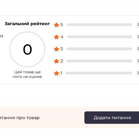
Загальний рейтинг
5
нз
4
0
3
2
Цей товар ще
1
ніхто не оцінив
итання про товар
Додати питання