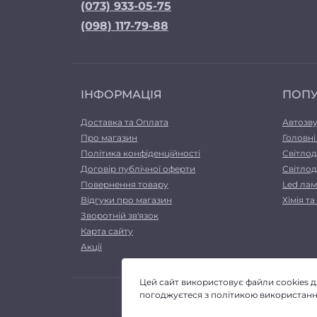
(073) 933-05-75
(098) 117-79-88
ІНФОРМАЦІЯ
ПОП
Доставка та Оплата
Автозв
Про магазин
Головні
Політика конфіденційності
Світлод
Договір публічної оферти
Світлод
Повернення товару
Led лам
Відгуки про магазин
Хімія т
Зворотній зв'язок
Карта сайту
Акції
Цей сайт використовує файли cookies 
погоджуєтеся з політикою використання