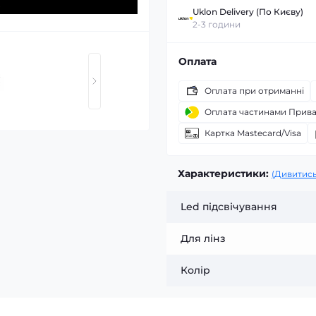
Uklon Delivery (По Києву)
2-3 години
Оплата
Оплата при отриманні
Оплата частинами Прив
Картка Mastecard/Visa
Характеристики:
(Дивитись
Led підсвічування
Для лінз
Колір