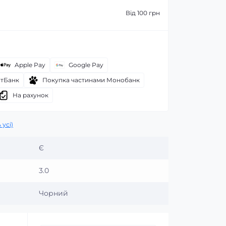
Від 100 грн
Apple Pay
Google Pay
атБанк
Покупка частинами Монобанк
На рахунок
 усі)
Є
3.0
Чорний