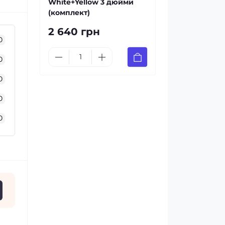
White+Yellow 3 дюйми
(комплект)
2 640 грн
0
0
0
0
0