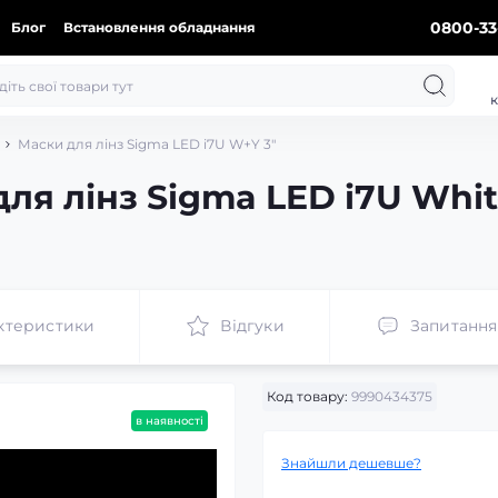
0800-33
Блог
Встановлення обладнання
к
Маски для лінз Sigma LED i7U W+Y 3"
ля лінз Sigma LED i7U Whi
ктеристики
Відгуки
Запитання
Код товару:
9990434375
в наявності
Знайшли дешевше?