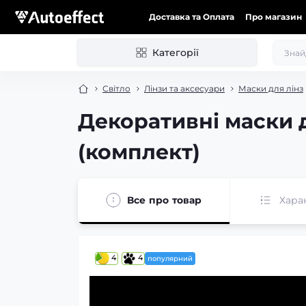
Доставка та Оплата
Про магазин
Категорії
Світло
Лінзи та аксесуари
Маски для лінз
Декоративні маски д
(комплект)
Все про товар
Хара
4
4
популярний