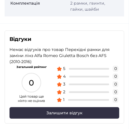
Комплектація
2 рамки, гвинти,
гайки, шайби
Відгуки
Немає відгуків про товар Перехідні рамки для
заміни лінз Alfa Romeo Giuletta Bosch без AFS
(2010-2016)
Загальний рейтинг
5
0
4
0
0
3
0
2
0
Цей товар ще
1
0
ніхто не оцінив
Залишити відгук