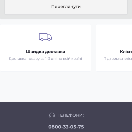
Переглянути
Швидка доставка
Клієн
Доставка товару за 1-3 дні по всій країні
Підтримка клієн
ТЕЛЕФОНИ:
0800-33-05-75