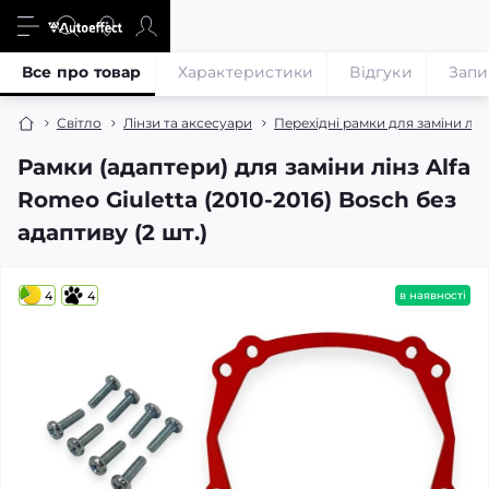
Все про товар
Характеристики
Відгуки
Запи
Світло
Лінзи та аксесуари
Перехідні рамки для заміни лін
Рамки (адаптери) для заміни лінз Alfa
Romeo Giuletta (2010-2016) Bosch без
адаптиву (2 шт.)
4
4
в наявності