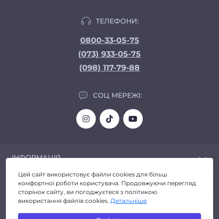
ТЕЛЕФОНИ:
0800-33-05-75
(073) 933-05-75
(098) 117-79-88
СОЦ МЕРЕЖІ:
ІНФОРМАЦІЯ
Цей сайт використовує файли cookies для більш
Доставка та Оплата
ПОПУЛЯРНЕ
комфортної роботи користувача. Продовжуючи перегляд
Про магазин
сторінок сайту, ви погоджуєтеся з політикою
Політика конфіденційності
використання файлів cookies.
Детальніше
Автозвук
КОНТАКТИ ТА АДРЕСА
Договір публічної оферти
Головні пристрої