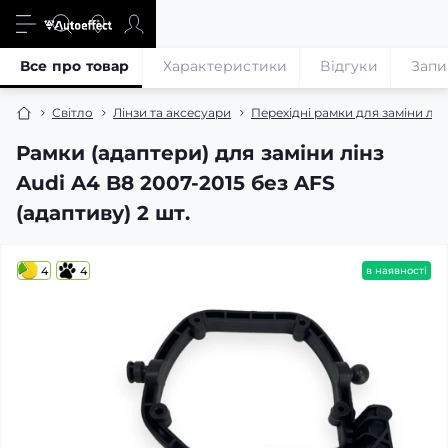
Все про товар
Характеристики
Відгуки
Запи
Світло
Лінзи та аксесуари
Перехідні рамки для заміни лін
Рамки (адаптери) для заміни лінз
Audi A4 B8 2007-2015 без AFS
(адаптиву) 2 шт.
4
4
в наявності